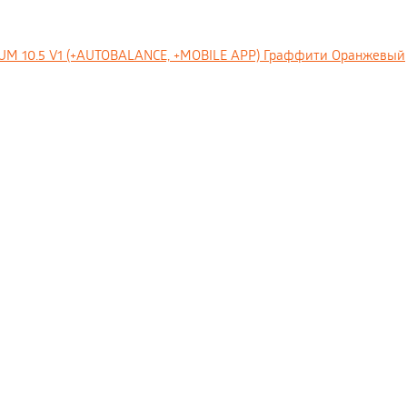
IUM 10.5 V1 (+AUTOBALANCE, +MOBILE APP) Граффити Оранжевый