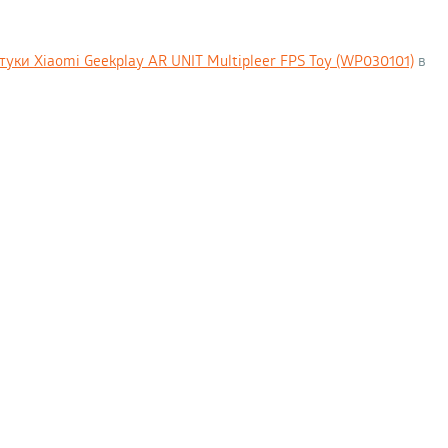
ки Xiaomi Geekplay AR UNIT Multipleer FPS Toy (WP030101)
в