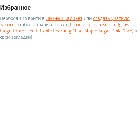
Избранное
Необходимо войти в
Личный Кабинет
или
создать учетную
запись
, чтобы сохранить товар
Детское кресло Xiaomi Igrow
Ridge Protection Liftable Learning Chair Maple Sugar Pink (9pro)
в
свои закладки!