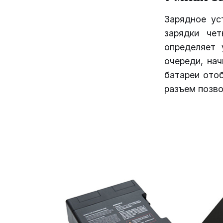
Зарядное ус
зарядки чет
определяет 
очереди, на
батареи ото
разъем позво