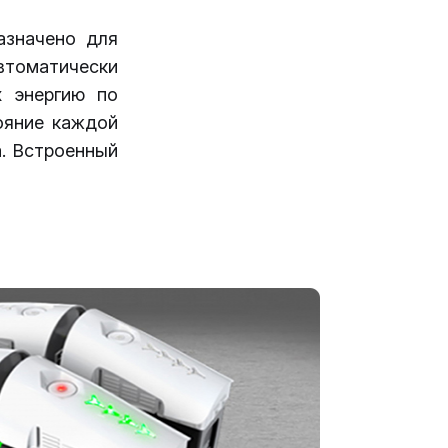
азначено для
втоматически
х энергию по
ояние каждой
. Встроенный