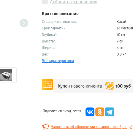
Добавить к сравнению
Краткое описание
Страна-изготовитель:
Китай
Срок гарантии:
12 месяце
Глубина*:
10 см
Высота*:
7 см
Ширина*:
4 см
Вес*:
0.8 кг
Все характеристики
100 руб
Купон нового клиента
Поделиться в соц. сетях
Напомнить об обновлении товаров этого бренда!