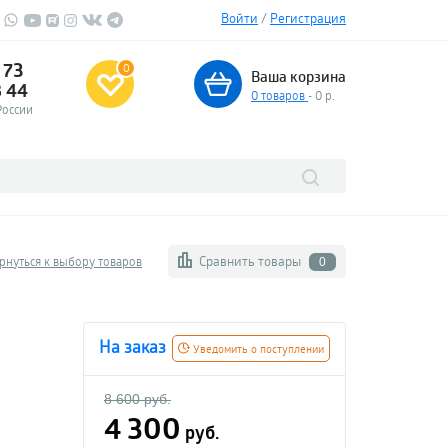
Войти
/
Регистрация
 73
0
Ваша корзина
3 44
0
товаров
- 0 р.
России
Сравнить товары
рнуться к выбору товаров
0
На заказ
Уведомить о поступлении
8 600 руб.
4 300
руб.