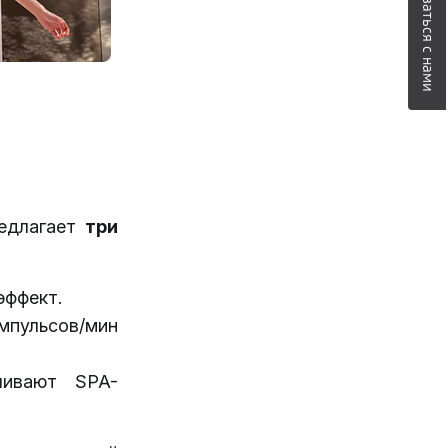
Связаться с нами
едлагает
три
эффект.
мпульсов/мин
чивают SPA-