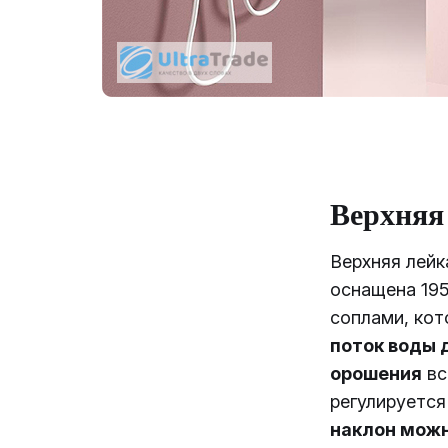
Верхняя
Верхняя лей
оснащена 19
соплами, ко
поток воды 
орошения
вс
регулируется
наклон можн