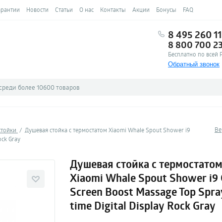
арантии
Новости
Статьи
О нас
Контакты
Акции
Бонусы
FAQ
8 495 260 11
8 800 700 2
Бесплатно по всей 
Обратный звонок
Ве
стойки
Душевая стойка с термостатом Xiaomi Whale Spout Shower i9
ock Gray
Душевая стойка с термостато
Xiaomi Whale Spout Shower i9 
Screen Boost Massage Top Spra
time Digital Display Rock Gray