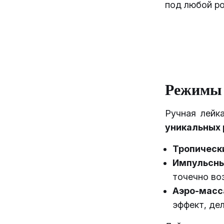
под любой ро
Режимы 
Ручная лей
уникальных
Тропическ
Импульсны
точечно во
Аэро-масс
эффект, де