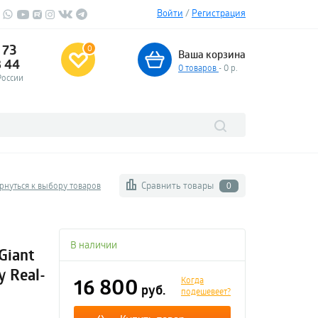
Войти
/
Регистрация
 73
0
Ваша корзина
3 44
0
товаров
- 0 р.
России
Сравнить товары
рнуться к выбору товаров
0
м
В наличии
Giant
y Real-
16 800
Когда
руб.
подешевеет?