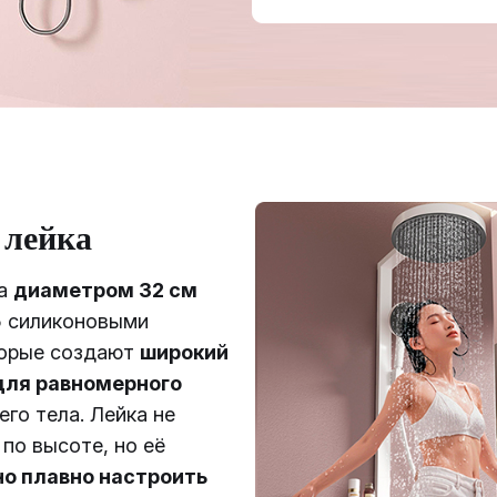
 лейка
ка
диаметром 32 см
5 силиконовыми
торые создают
широкий
для равномерного
его тела. Лейка не
 по высоте, но её
о плавно настроить