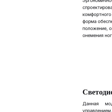
Эргономично
спроектиров
комфортного 
форма обесп
положение, о
онемения ног
Светоди
Данная мо
управлением,