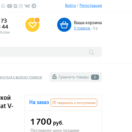
Войти
/
Регистрация
 73
0
Ваша корзина
3 44
0
товаров
- 0 р.
России
Сравнить товары
рнуться к выбору товаров
0
ткой
На заказ
Уведомить о поступлении
at V-
1 700
руб.
Последняя цена продажи