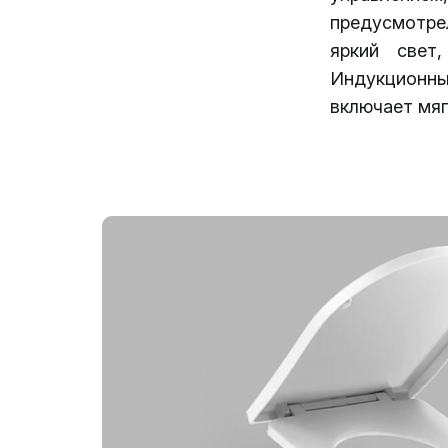
предусмотре
яркий свет
Индукционн
включает мя