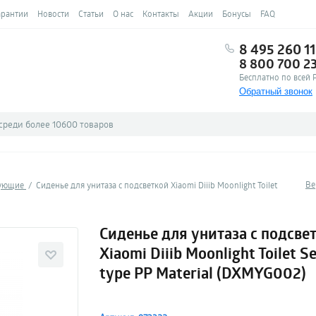
арантии
Новости
Статьи
О нас
Контакты
Акции
Бонусы
FAQ
8 495 260 11
8 800 700 2
Бесплатно по всей 
Обратный звонок
Ве
тующие
Сиденье для унитаза с подсветкой Xiaomi Diiib Moonlight Toilet
Сиденье для унитаза с подсве
Xiaomi Diiib Moonlight Toilet Se
type PP Material (DXMYG002)