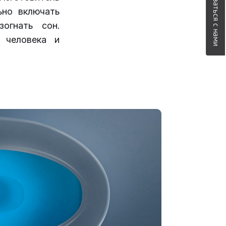
Связаться с нами
ьно включать
огнать сон.
 человека и