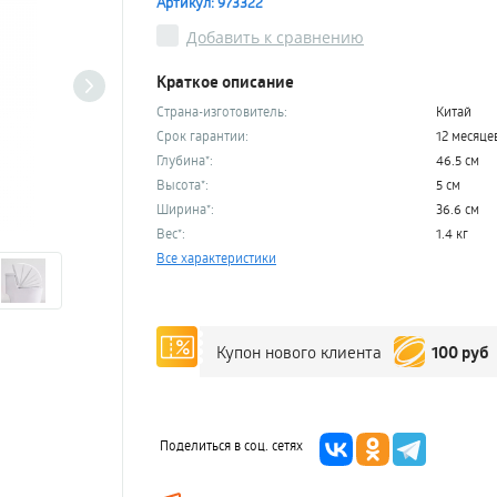
Артикул: 973322
Добавить к сравнению
Краткое описание
Страна-изготовитель:
Китай
Срок гарантии:
12 месяце
Глубина*:
46.5 см
Высота*:
5 см
Ширина*:
36.6 см
Вес*:
1.4 кг
Все характеристики
100 руб
Купон нового клиента
Поделиться в соц. сетях