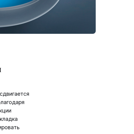
я
 сдвигается
благодаря
кции
окладка
ировать