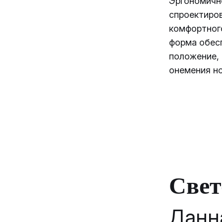
Эргономичн
спроектиро
комфортног
форма обес
положение, 
онемения но
Свет
Дан