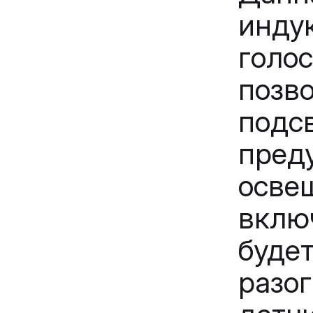
инд
голо
поз
под
пред
осве
вклю
буде
разо