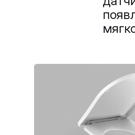
датч
появ
мягк