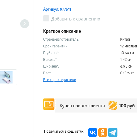
Артикул: 977511
Добавить к сравнению
Краткое описание
Страна-изготовитель:
Китай
Срок гарантии:
12 месяце
Глубина*:
10.64 см
Высота*:
1.42 см
Ширина*:
6.98 см
Вес*:
0.1375 кг
Все характеристики
100 руб
Купон нового клиента
Поделиться в соц. сетях