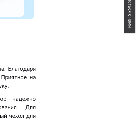
Связаться с нами
а. Благодаря
 Приятное на
уку.
бор надежно
ования. Для
ый чехол для