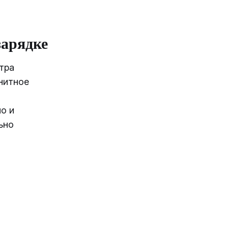
зарядке
тра
нитное
о и
ьно