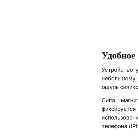
Удобное
Устройство 
небольшому 
ощупь силико
Сила магни
фиксируетс
использован
телефона (iPh