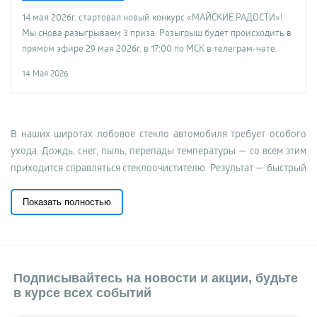
14 мая 2026г. стартовал новый конкурс «МАЙСКИЕ РАДОСТИ»!
Мы снова разыгрываем 3 приза. Розыгрыш будет происходить в
прямом эфире 29 мая 2026г. в 17:00 по МСК в телеграм-чате.
14 Мая 2026
В наших широтах лобовое стекло автомобиля требует особого
ухода. Дождь, снег, пыль, перепады температуры — со всем этим
приходится справляться стеклоочистителю. Результат — быстрый
износ этой детали. Любой автолюбитель знает, как часто
«дворники» требуют ремонта, а то и замены, что не дёшево. Как
Показать полностью
сделать так, чтобы цена починки каждый раз не опустошала
бюджет? Xiaomi предлагает простое и действенное решение
проблемы — свой фирменный восстановитель автомобильного
стеклоочистителя Baseus Rain Wing Wiper Repairer.
Китайский
Подписывайтесь на новости и акции, будьте
бренд Сяоми
— мастер улучшения быта, есть у него и практичные
в курсе всех событий
автотовары. И на этот раз Xiaomi решает вопрос легко и изящно: