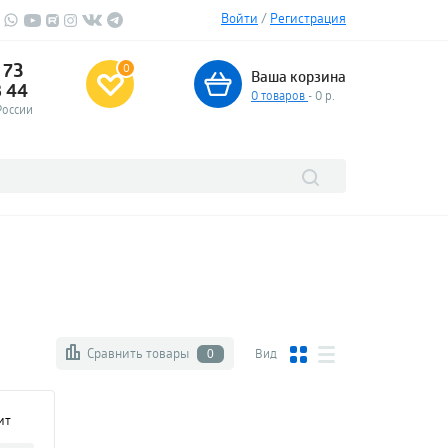
Войти
/
Регистрация
 73
0
Ваша корзина
3 44
0
товаров
- 0 р.
России
Сравнить товары
Вид
0
ит