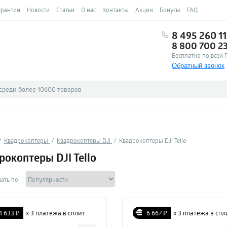
арантии
Новости
Статьи
О нас
Контакты
Акции
Бонусы
FAQ
8 495 260 11
8 800 700 2
Бесплатно по всей 
Обратный звонок
Квадрокоптеры
Квадрокоптеры DJI
Квадрокоптеры DJI Tello
рокоптеры DJI Tello
ать по
4 633 ₽
х 3 платежа в сплит
6 667 ₽
х 3 платежа в спл