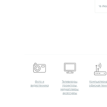
16 Ию
ИЕ ПУТЕШЕСТВИЯ
Фото и
Телевизоры,
Компьютерна
видеотехника
проекторы,
офисная техн
медиаплееры,
аксессуары