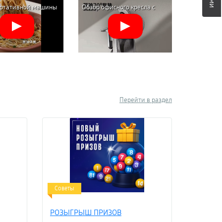
ортативной машины
Обзор офисного кресла с
ло и комфортно. Надевается белье под обычную или
ания пасты Xiaomi
подставкой для ног Xiaomi
ических составов, которые не электризуются, легко
reless Handheld
HBADA Ergonomic Computer
ой носки. Качество и безопасность белья Xiaomi
ress (ML-A410)
Chair E3 AIR
эффектом. Большой выбор товаров дает возможность
Перейти в раздел
ки облегающего типа. Одежда представлена в широкий
сковывают движений и даже могут вызвать нарушение
тимый дискомфорт. Чтобы сделать правильный выбор,
Советы
РОЗЫГРЫШ ПРИЗОВ