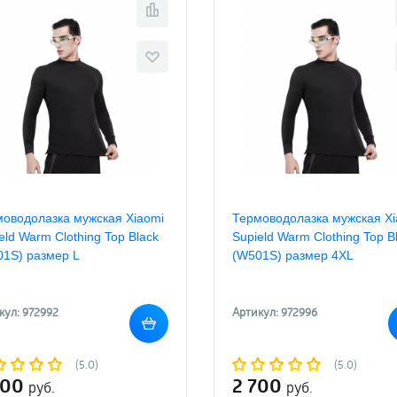
оводолазка мужская Xiaomi
Термоводолазка мужская Xi
eld Warm Clothing Top Black
Supield Warm Clothing Top B
1S) размер L
(W501S) размер 4XL
кул: 972992
Артикул: 972996
(5.0)
(5.0)
200
2 700
руб.
руб.