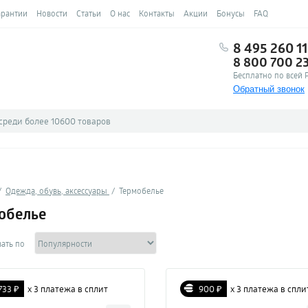
арантии
Новости
Статьи
О нас
Контакты
Акции
Бонусы
FAQ
8 495 260 11
8 800 700 2
Бесплатно по всей 
Обратный звонок
Одежда, обувь, аксессуары
Термобелье
обелье
ать по
733 ₽
х 3 платежа в сплит
900 ₽
х 3 платежа в спли