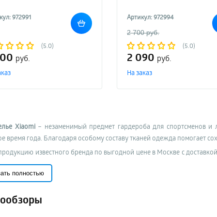
кул: 972991
Артикул: 972994
2 700 руб.
(5.0)
(5.0)
200
2 090
руб.
руб.
аказ
На заказ
лье Xiaomi
– незаменимый предмет гардероба для спортсменов и 
е время года. Благодаря особому составу тканей одежда помогает сох
продукцию известного бренда по выгодной цене в Москве с доставко
альная сертифицированная продукция, на которую предоставля
зать полностью
ость выбрать модели со скидкой. У нас много актуальных предложен
енности термобелья Xiaomi
ообзоры
iaomi
отличается облегающим покроем, изготовлено из мягкого и прия