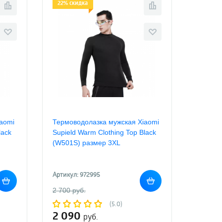
22% скидка
aomi
Термоводолазка мужская Xiaomi
lack
Supield Warm Clothing Top Black
(W501S) размер 3XL
Артикул: 972995
2 700 руб.
(5.0)
2 090
руб.