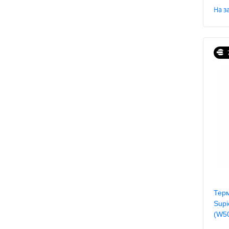
На з
Терм
Supi
(W5