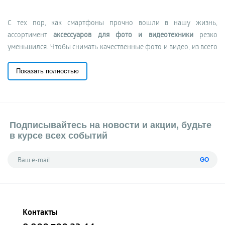
С тех пор, как смартфоны прочно вошли в нашу жизнь,
ассортимент
аксессуаров для фото и видеотехники
резко
уменьшился. Чтобы снимать качественные фото и видео, из всего
арсенала техники и приспособлений к ней сейчас достаточно
иметь смартфон с хорошей камерой и подходящий держатель к
Показать полностью
нему. А тем, кто хочет запечатлеть красоты подводного мира,
необходим
аква-бокс
. Купить в Москве качественные аксессуары
для фото и видеотехники Xiaomi по выгодным ценам можно в
нашем интернет-магазине.
Подписывайтесь на новости и акции, будьте
Виды фото-аксессуаров для фиксации
в курсе всех событий
камеры
GO
Приспособления для фиксации смартфона во время съемки
можно разделить на следующие основные виды:
Монопод
, он же селфи-палка. Девайс предназначен
Контакты
для видео- и фотосъемки с руки. Позволяет увеличить
угол при съемке селфи. Представляет собой рукоятку