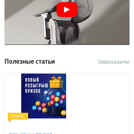
5 метров, самые атмосферные — в пещерах со
вспышкой и ноткой широкоугольности для масштаба.
В общем, экспериментируйте, подводные съемки — это всегда
интересно. А за
товарами для “фото охоты” под водой
приходите
ULTRA TRADE. У нас всегда быстрая доставка, приятные цены на
все товары, честные отзывы от реальных покупателей.
Полезные статьи
Перейти в раздел
Советы