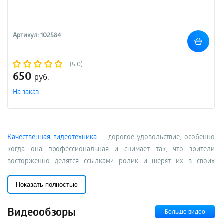
Артикул: 102584
(5.0)
650
руб.
На заказ
Качественная видеотехника
— дорогое удовольствие, особенно
когда она профессиональная и снимает так, что зрители
восторженно делятся ссылками ролик и шерят их в своих
соцсетях. Но часто для воплощения креативных идей видеографу
становится мало земли и неба, и именно в такой момент он
Показать полностью
приходит в ULTRA TRADE за аквабоксом. Если вы пока с этим
аксессуаром значит эта статья для вас. В ней мы делимся
Видеообзоры
Больше видео
информацией о том, что же это такое, для каких съемок подходит,