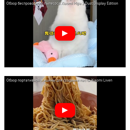
Обзор беспроводного пылесоса Xiaomi Mijia 2 Dust Display Edition
желто-оранжевого и зелёного. Данная модель:
(B203CN-XC)
Изготавливается из инновационного ABS-пластика –
термопластической ударопрочной смолы.
Работает в трёх режимах глубокой очистки,
точечного воздействия на проблемные зоны и
ежедневного ухода.
Очищает кожу благодаря вибрации мелких
силиконовых щетинок, изменяющих интенсивность и
амплитуду движений в соответствии с тем, какой
режим был выбран.
Имеет встроенный аккумулятор с внушительной для
Обзор портативной машины для создания пасты Xiaomi Liven
такого прибора ёмкостью – 400 мАч.
Wireless Handheld Noodle Press (ML-A410)
Обладает очищающим, антивозрастным и
противовоспалительным воздействием.
Отличается водонепроницаемостью (можно мыть в
проточной воде).
Проста в управлении и удобна в применении.
Чтобы процедуры по ультразвуковой чистке лица были