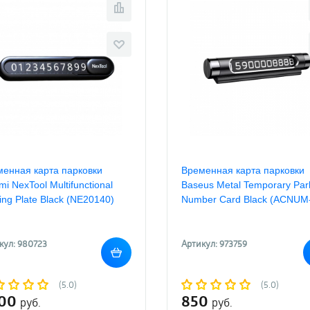
енная карта парковки
Временная карта парковки
mi NexTool Multifunctional
Baseus Metal Temporary Par
ing Plate Black (NE20140)
Number Card Black (ACNUM
кул: 980723
Артикул: 973759
(5.0)
(5.0)
500
850
руб.
руб.