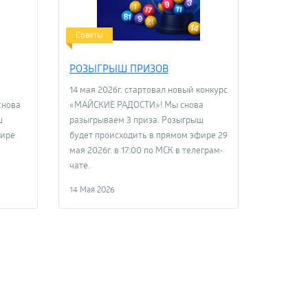
Советы
РОЗЫГРЫШ ПРИЗОВ
14 мая 2026г. стартовал новый конкурс
снова
«МАЙСКИЕ РАДОСТИ»! Мы снова
ш
разыгрываем 3 приза. Розыгрыш
фире
будет происходить в прямом эфире 29
мая 2026г. в 17:00 по МСК в телеграм-
чате.
14 Мая 2026