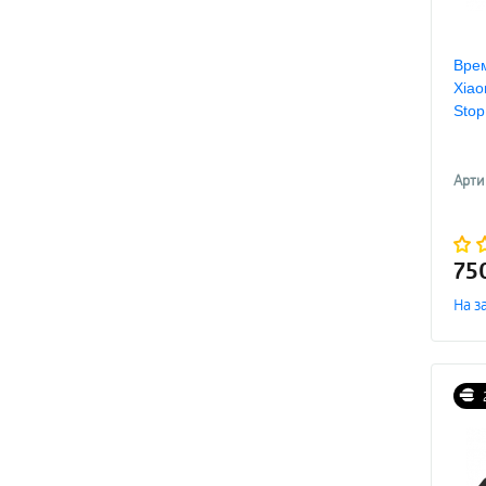
Врем
Xiao
Stop
Арти
75
На з