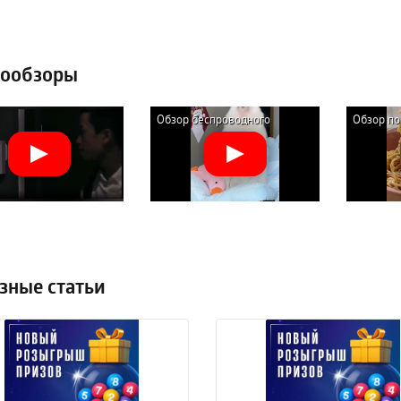
ообзоры
Обзор беспроводного
Обзор п
ункционального
пылесоса Xiaomi Mijia 2 Dust
для созд
ионного фонарика
Display Edition (B203CN-XC)
Liven Wi
NexTool Multifunction
Noodle P
n Flashlight
зные статьи