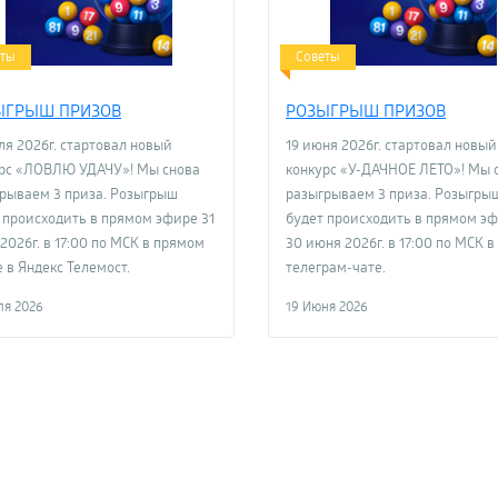
еты
Советы
ЫГРЫШ ПРИЗОВ
РОЗЫГРЫШ ПРИЗОВ
ля 2026г. стартовал новый
19 июня 2026г. стартовал новый
рс «ЛОВЛЮ УДАЧУ»! Мы снова
конкурс «У-ДАЧНОЕ ЛЕТО»! Мы 
рываем 3 приза. Розыгрыш
разыгрываем 3 приза. Розыгры
 происходить в прямом эфире 31
будет происходить в прямом э
2026г. в 17:00 по МСК в прямом
30 июня 2026г. в 17:00 по МСК в
 в Яндекс Телемост.
телеграм-чате.
ля 2026
19 Июня 2026