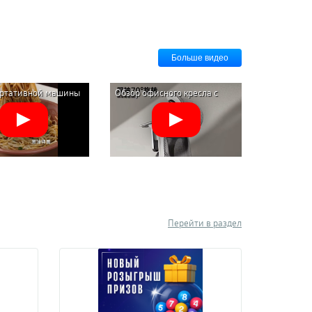
Больше видео
ортативной машины
Обзор офисного кресла с
ания пасты Xiaomi
подставкой для ног Xiaomi
reless Handheld
HBADA Ergonomic Computer
ress (ML-A410)
Chair E3 AIR
Перейти в раздел