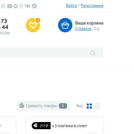
Войти
/
Регистрация
 73
0
Ваша корзина
3 44
0
товаров
- 0 р.
России
Сравнить товары
Вид
0
т
217 ₽
х 3 платежа в сплит