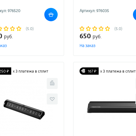
кул: 976520
Артикул: 976035
(5.0)
(5.0)
0
650
руб.
руб.
аказ
На заказ
250 ₽
х 3 платежа в сплит
167 ₽
х 3 платежа в сплит