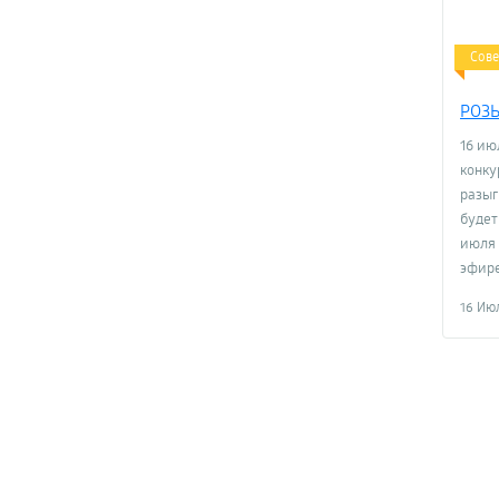
Сов
РОЗ
16 ию
конку
разыг
будет
июля 
эфире
16 Ию