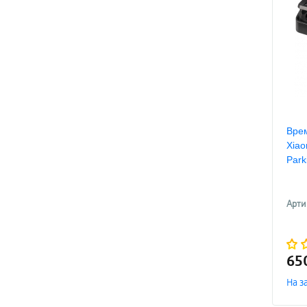
Врем
Xiao
Park
Арти
65
На з