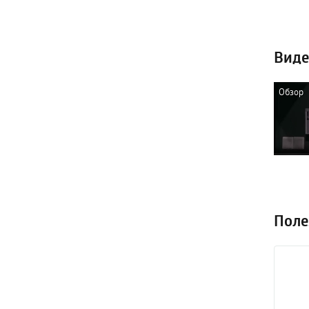
Виде
Обзор
многоф
индукц
Xiaomi 
Inductio
Поле