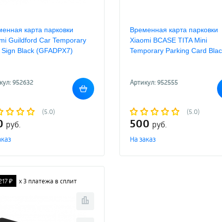
енная карта парковки
Временная карта парковки
mi Guildford Car Temporary
Xiaomi BCASE TITA Mini
 Sign Black (GFADPX7)
Temporary Parking Card Bla
кул: 952632
Артикул: 952555
(5.0)
(5.0)
0
500
руб.
руб.
аказ
На заказ
217 ₽
х 3 платежа в сплит