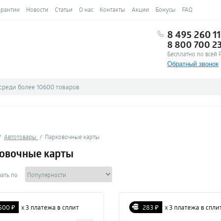
арантии
Новости
Статьи
О нас
Контакты
Акции
Бонусы
FAQ
8 495 260 11
8 800 700 2
Бесплатно по всей 
Обратный звонок
Автотовары
Парковочные карты
овочные карты
ать по
500 ₽
х 3 платежа в сплит
283 ₽
х 3 платежа в спли