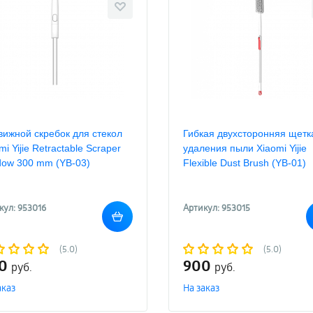
ижной скребок для стекол
Гибкая двухсторонняя щетк
mi Yijie Retractable Scraper
удаления пыли Xiaomi Yijie
dow 300 mm (YB-03)
Flexible Dust Brush (YB-01)
кул: 953016
Артикул: 953015
(5.0)
(5.0)
00
900
руб.
руб.
аказ
На заказ