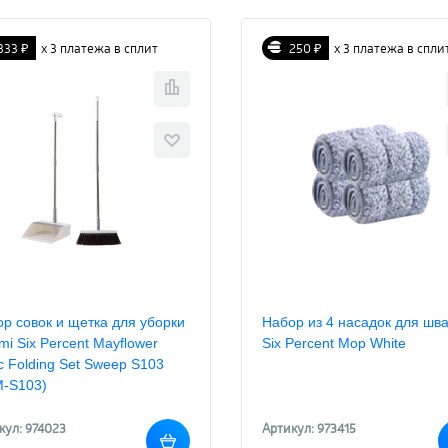
333 ₽
х 3 платежа в сплит
250 ₽
х 3 платежа в спли
р совок и щетка для уборки
Набор из 4 насадок для шв
mi Six Percent Mayflower
Six Percent Mop White
c Folding Set Sweep S103
M-S103)
кул: 974023
Артикул: 973415