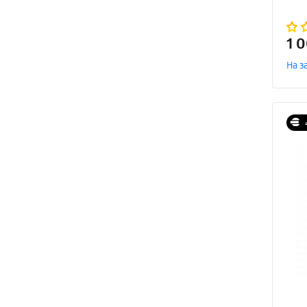
1 
На з