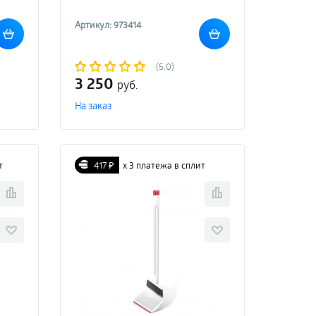
Артикул: 973414
(5.0)
3 250
руб.
На заказ
т
417 ₽
х 3 платежа в сплит