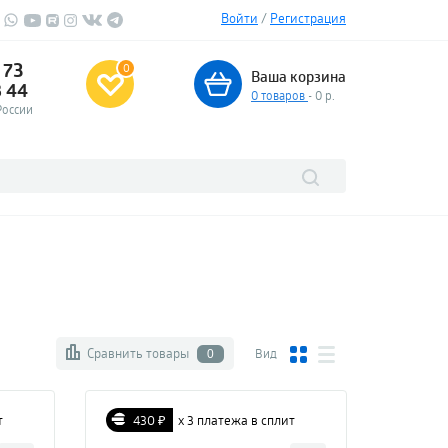
Войти
/
Регистрация
 73
0
Ваша корзина
3 44
0
товаров
- 0 р.
России
Сравнить товары
Вид
0
т
430 ₽
х 3 платежа в сплит