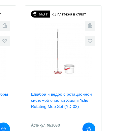
т
663 ₽
х 3 платежа в сплит
абры
Швабра и ведро с ротационной
системой очистки Xiaomi YiJie
Rotating Mop Set (YD-02)
Артикул: 953030