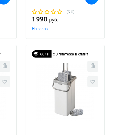
(5.0)
1 990
руб.
На заказ
т
667 ₽
х 3 платежа в сплит