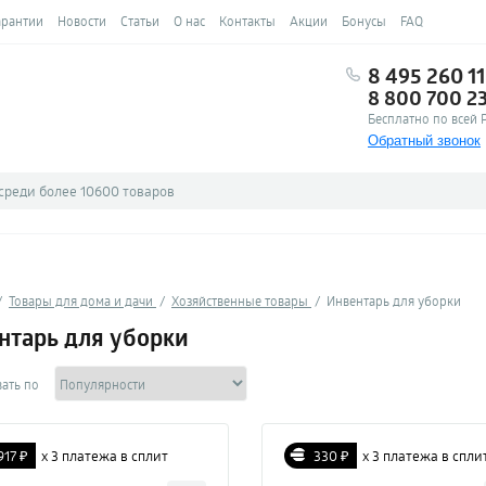
арантии
Новости
Статьи
О нас
Контакты
Акции
Бонусы
FAQ
8 495 260 11
8 800 700 2
Бесплатно по всей 
Обратный звонок
Товары для дома и дачи
Хозяйственные товары
Инвентарь для уборки
нтарь для уборки
ать по
917 ₽
х 3 платежа в сплит
330 ₽
х 3 платежа в спли