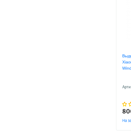
Выдв
Xiao
Win
Арти
8
На з