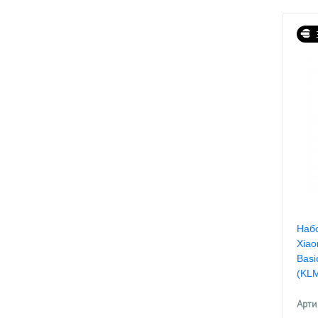
Набо
Xiao
Basi
(KL
Арти