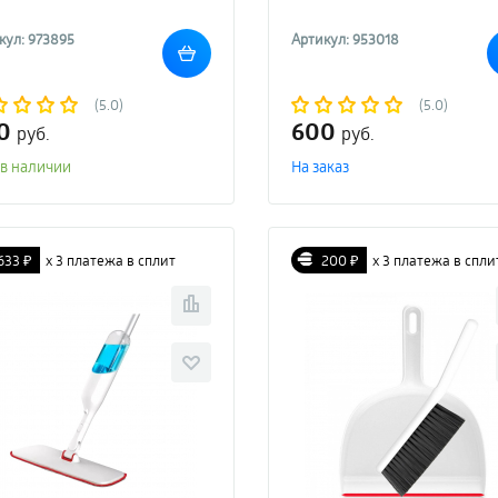
кул: 973895
Артикул: 953018
(5.0)
(5.0)
0
600
руб.
руб.
 в наличии
На заказ
633 ₽
х 3 платежа в сплит
200 ₽
х 3 платежа в спли