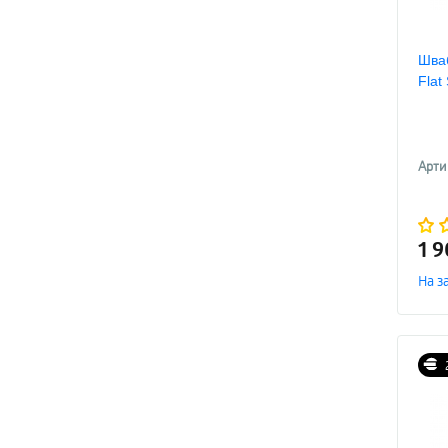
Шва
Flat
Арти
1 
На з