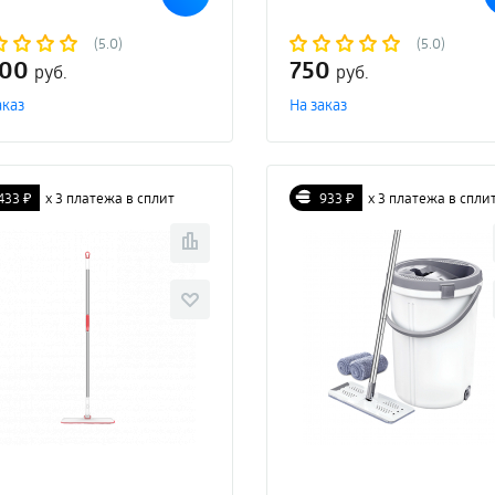
(5.0)
(5.0)
000
750
руб.
руб.
аказ
На заказ
433 ₽
х 3 платежа в сплит
933 ₽
х 3 платежа в спли