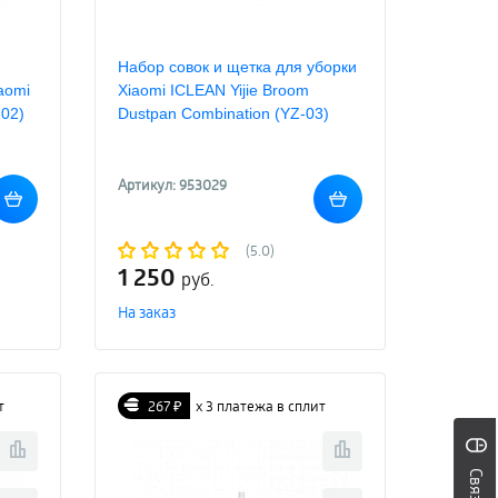
Набор совок и щетка для уборки
aomi
Xiaomi ICLEAN Yijie Broom
-02)
Dustpan Combination (YZ-03)
Артикул: 953029
(5.0)
1 250
руб.
На заказ
т
267 ₽
х 3 платежа в сплит