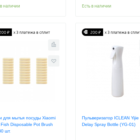
 в наличии
Есть в наличии
200 ₽
х 3 платежа в сплит
200 ₽
х 3 платежа в спли
и для мытья посуды Xiaomi
Пульверизатор ICLEAN Yijie
 Fish Disposable Pot Brush
Delay Spray Bottle (YG-01)
30 шт.