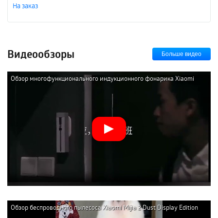
На заказ
Видеообзоры
Больше видео
Обзор многофункционального индукционного фонарика Xiaomi
NexTool Multifunction Induction Flashlight
Обзор беспроводного пылесоса Xiaomi Mijia 2 Dust Display Edition
(B203CN-XC)