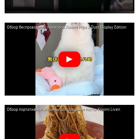
Особенности устройства:
компактность, незаметность;
простота эксплуатации;
Обзор беспроводного пылесоса Xiaomi Mijia 2 Dust Display Edition
бесперебойная работа;
(B203CN-XC)
тонкие настройки расстояний;
несколько вариантов «умной» связи;
синхронизация с «умной» колонкой;
отличная картинка при плохой освещенности;
ночной режим работы;
хранение данных на облаке.
Устройство может обеспечить владельцу полную безопасность. В
крайнем случае всегда можно рассчитывать на сохранение
информации о посетителях. Данные невозможно удалить – они
Обзор портативной машины для создания пасты Xiaomi Liven
хранятся на удаленном сервере.
Wireless Handheld Noodle Press (ML-A410)
Установка и настройка
Приспособление легко устанавливается и настраивается. Для