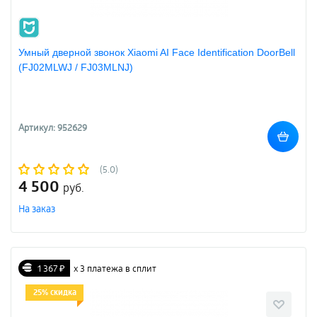
Умный дверной звонок Xiaomi AI Face Identification DoorBell
(FJ02MLWJ / FJ03MLNJ)
Артикул: 952629
(5.0)
4 500
руб.
На заказ
1 367 ₽
х 3 платежа в сплит
25% скидка