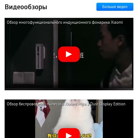
Видеообзоры
Больше видео
Обзор многофункционального индукционного фонарика Xiaomi
NexTool Multifunction Induction Flashlight
Обзор беспроводного пылесоса Xiaomi Mijia 2 Dust Display Edition
(B203CN-XC)