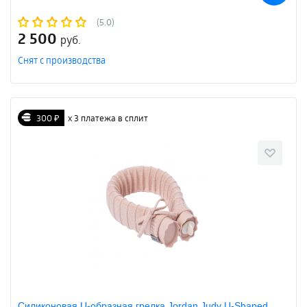
(5.0)
2 500
руб.
Снят с производства
300 ₽
х 3 платежа в сплит
Силиконовая U-образная грелка Jordan Judy U-Shaped