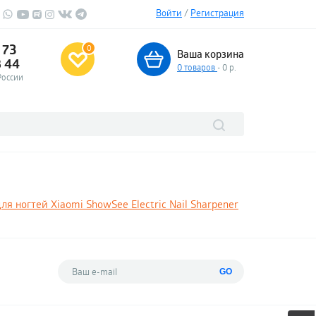
Войти
/
Регистрация
 73
0
Ваша корзина
3 44
0
товаров
- 0 р.
России
ля ногтей Xiaomi ShowSee Electric Nail Sharpener
GO