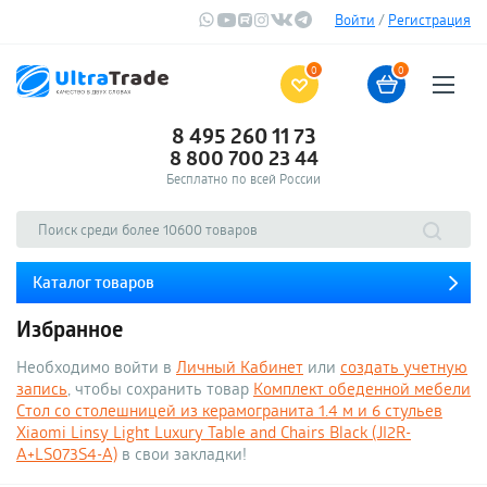
Войти
/
Регистрация
0
0
8 495 260 11 73
8 800 700 23 44
Бесплатно по всей России
Каталог товаров
Избранное
Необходимо войти в
Личный Кабинет
или
создать учетную
запись
, чтобы сохранить товар
Комплект обеденной мебели
Стол со столешницей из керамогранита 1.4 м и 6 стульев
Xiaomi Linsy Light Luxury Table and Chairs Black (JI2R-
A+LS073S4-A)
в свои закладки!