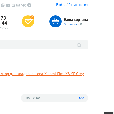
Войти
/
Регистрация
 73
0
Ваша корзина
3 44
0
товаров
- 0 р.
России
ятор для квадрокоптера Xiaomi Fimi X8 SE Grey
GO