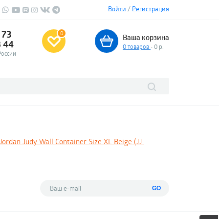
Войти
/
Регистрация
 73
0
Ваша корзина
3 44
0
товаров
- 0 р.
России
rdan Judy Wall Container Size XL Beige (JJ-
GO