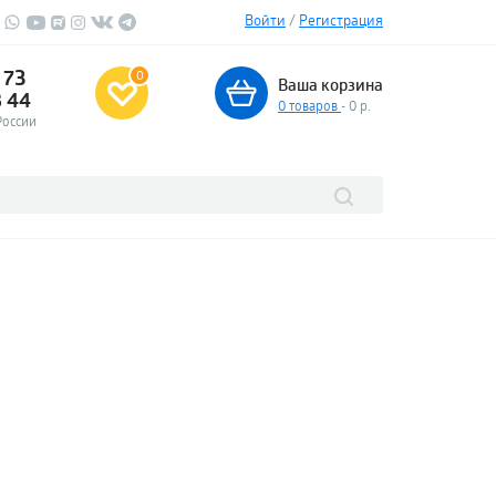
Войти
/
Регистрация
 73
0
Ваша корзина
3 44
0
товаров
- 0 р.
России