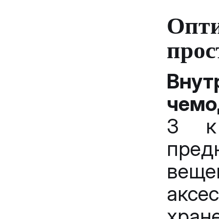
Опт
прос
Вну
чемо
3 к
пред
вещ
аксе
хра