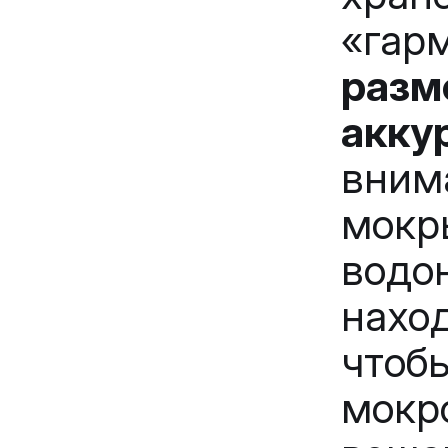
«га
разм
акку
вним
мокр
водо
нахо
чтоб
мокр