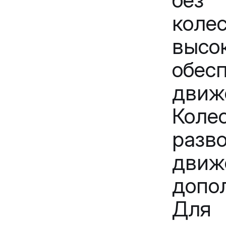
без 
ко
высо
обес
движ
Кол
разв
дв
допо
Дл