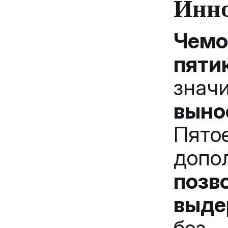
Инно
Чем
пяти
зна
выно
Пят
допо
позв
выде