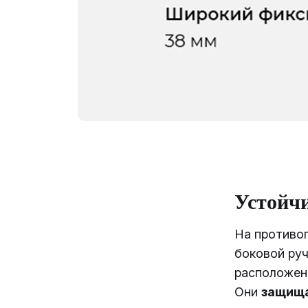
Устойч
На противо
боковой руч
расположен
Они
защища