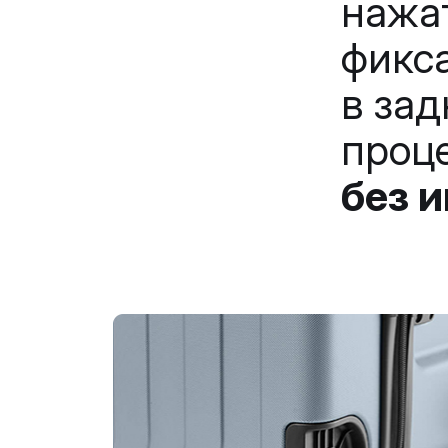
нажа
фик
в зад
проц
без 