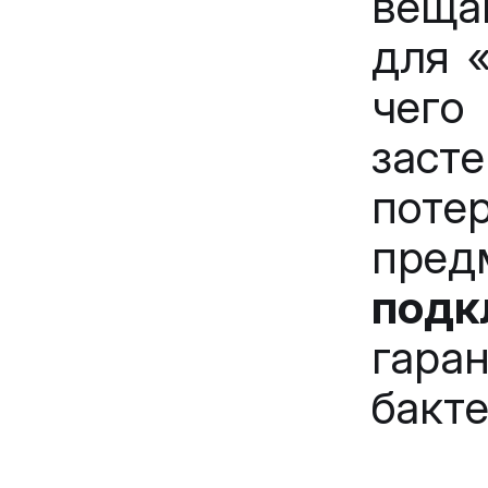
веща
для 
чег
заст
поте
пр
подк
гара
бакте