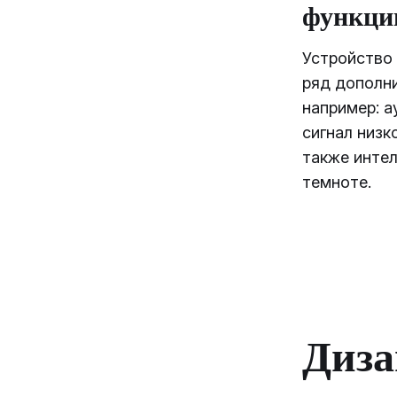
функц
Устройство
ряд дополн
например: а
сигнал низк
также интел
темноте.
Диза