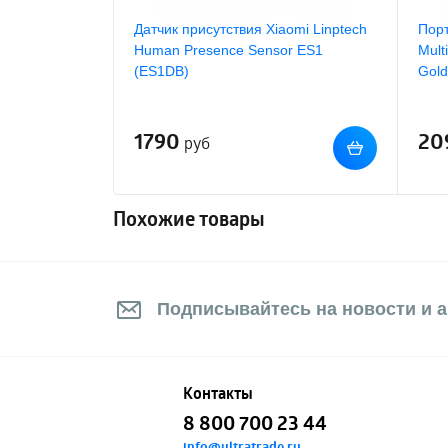
Датчик присутствия Xiaomi Linptech
Порт
Human Presence Sensor ES1
Mult
(ES1DB)
Gold
1790
20
руб
Похожие товары
Подписывайтесь на новости и а
Контакты
8 800 700 23 44
info@ultratrade.ru