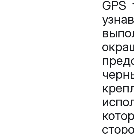
GPS 
узн
вып
окра
пред
черн
кре
испол
кото
сто