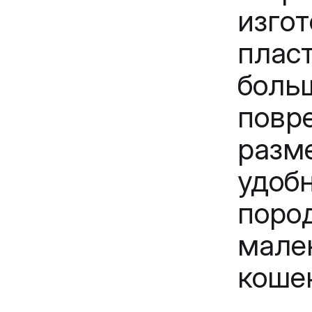
изго
плас
бол
пов
разм
удоб
поро
мал
коше