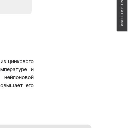
Связаться с нами
из цинкового
емпературе и
н нейлоновой
повышает его