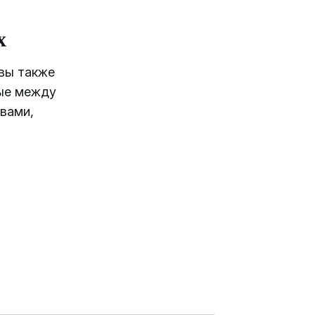
х
вы также
ые между
вами,