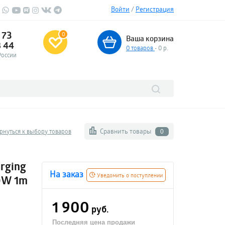
Войти
/
Регистрация
 73
0
Ваша корзина
3 44
0
товаров
- 0 р.
России
Сравнить товары
рнуться к выбору товаров
0
arging
На заказ
Уведомить о поступлении
00W 1m
1 900
руб.
Последняя цена продажи