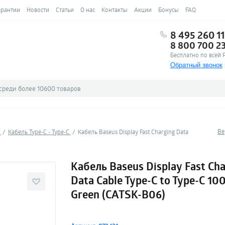
арантии
Новости
Статьи
О нас
Контакты
Акции
Бонусы
FAQ
8 495 260 11
8 800 700 2
Бесплатно по всей 
Обратный звонок
Ве
и
Кабель Type-C - Type-C
Кабель Baseus Display Fast Charging Data
Кабель Baseus Display Fast Ch
Data Cable Type-C to Type-C 1
Green (CATSK-B06)