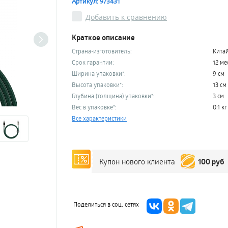
Артикул: 973431
Добавить к сравнению
Краткое описание
Страна-изготовитель:
Кита
Срок гарантии:
12 ме
Ширина упаковки*:
9 см
Высота упаковки*:
13 см
Глубина (толщина) упаковки*:
3 см
Вес в упаковке*:
0.1 кг
Все характеристики
100 руб
Купон нового клиента
Поделиться в соц. сетях