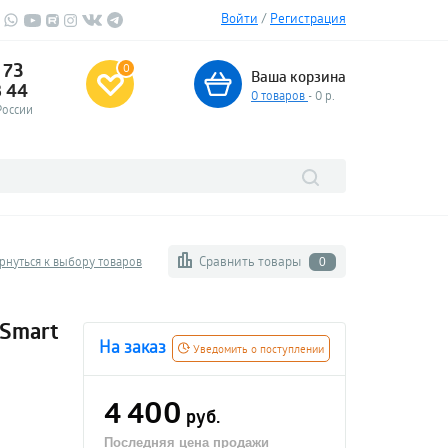
Войти
/
Регистрация
 73
0
Ваша корзина
3 44
0
товаров
- 0 р.
России
Сравнить товары
рнуться к выбору товаров
0
 Smart
На заказ
Уведомить о поступлении
4 400
руб.
Последняя цена продажи