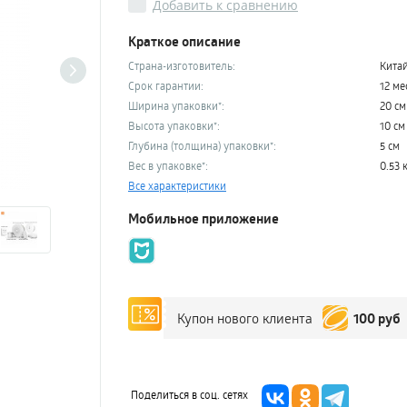
Добавить к сравнению
Краткое описание
Страна-изготовитель:
Кита
Срок гарантии:
12 ме
Ширина упаковки*:
20 см
Высота упаковки*:
10 см
Глубина (толщина) упаковки*:
5 см
Вес в упаковке*:
0.53 
Все характеристики
Мобильное приложение
100 руб
Купон нового клиента
Поделиться в соц. сетях