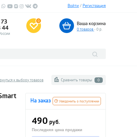
Войти
/
Регистрация
 73
0
Ваша корзина
3 44
0
товаров
- 0 р.
России
Сравнить товары
рнуться к выбору товаров
0
Smart
На заказ
Уведомить о поступлении
490
руб.
Последняя цена продажи