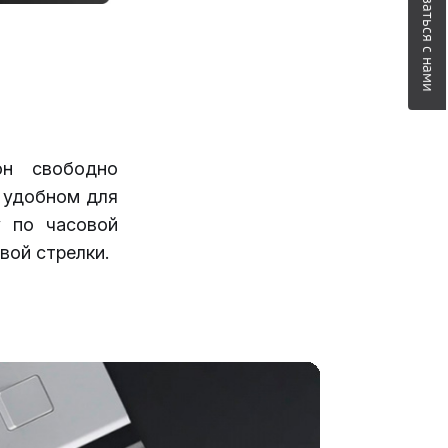
Связаться с нами
он свободно
м удобном для
у по часовой
вой стрелки.