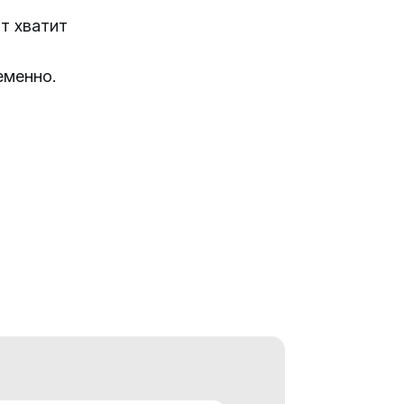
т хватит
еменно.