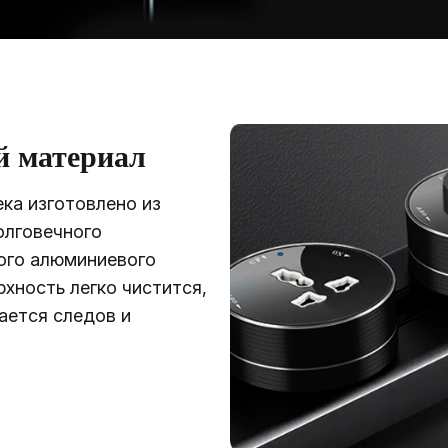
 материал
ка изготовлено из
олговечного
ого алюминиевого
рхность легко чистится,
тается следов и