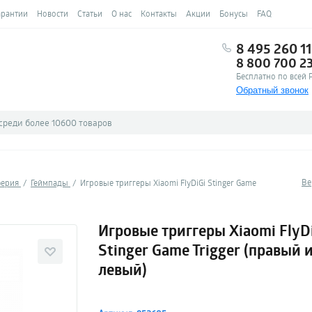
арантии
Новости
Статьи
О нас
Контакты
Акции
Бонусы
FAQ
8 495 260 11
8 800 700 2
Бесплатно по всей 
Обратный звонок
Ве
ферия
Геймпады
Игровые триггеры Xiaomi FlyDiGi Stinger Game
Игровые триггеры Xiaomi FlyD
Stinger Game Trigger (правый 
левый)