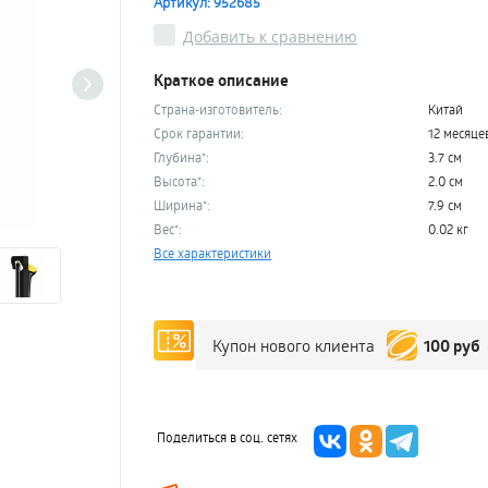
Артикул: 952685
Добавить к сравнению
Краткое описание
Страна-изготовитель:
Китай
Срок гарантии:
12 месяце
Глубина*:
3.7 см
Высота*:
2.0 см
Ширина*:
7.9 см
Вес*:
0.02 кг
Все характеристики
100 руб
Купон нового клиента
Поделиться в соц. сетях