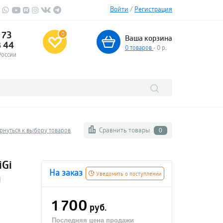
Войти
/
Регистрация
 73
0
Ваша корзина
3 44
0
товаров
- 0 р.
России
Сравнить товары
рнуться к выбору товаров
0
iGi
На заказ
Уведомить о поступлении
и
1 700
руб.
Последняя цена продажи