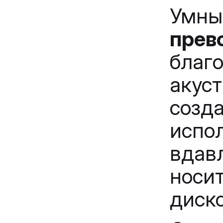
Умн
прев
бла
аку
соз
испо
вдавл
нос
диск