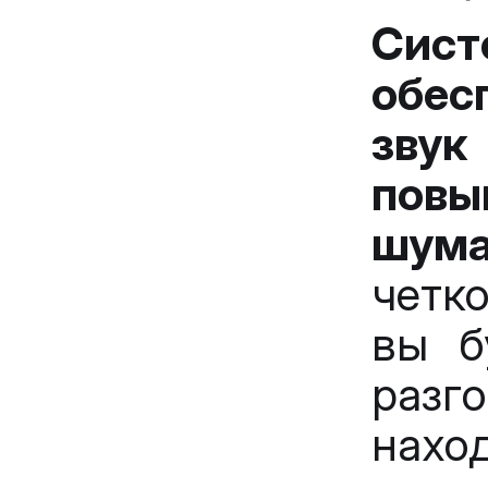
Сис
обес
звук
повы
шума
четк
вы б
раз
нахо