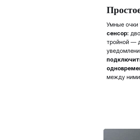
Просто
Умные очки
сенсор:
дво
тройной — 
уведомлени
подключить
одновреме
между ними