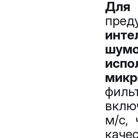
Для
пре
инте
шу
исп
микр
филь
включ
м/с,
кач