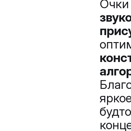
Оч
зву
прис
опти
конс
алго
Благ
ярко
буд
конце