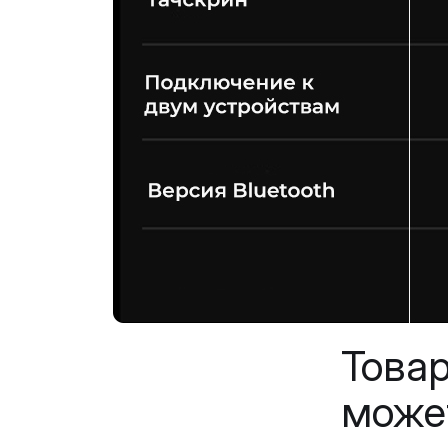
Това
може