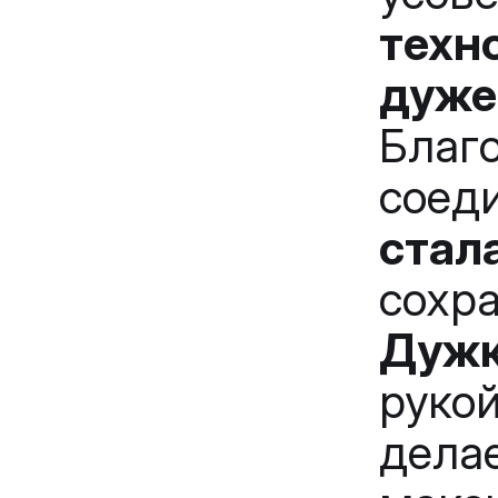
техн
дуже
Благ
соед
стал
сохр
Дужк
руко
дела