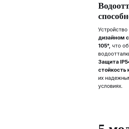
Водоот
способн
Устройство
дизайном с
105°,
что об
водоотталк
Защита IP5
стойкость 
их надежны
условиях.
5 мо