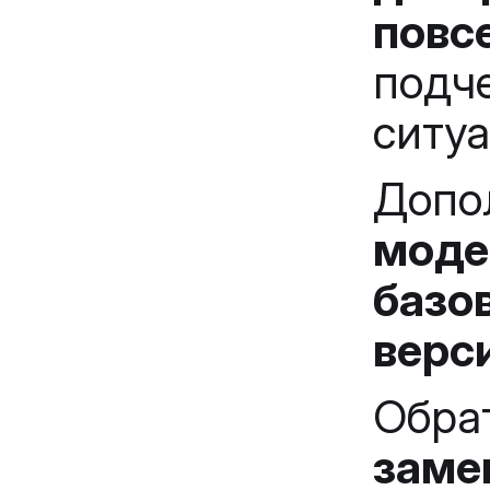
по
подч
ситуа
Допо
моде
базо
верси
Обра
зам