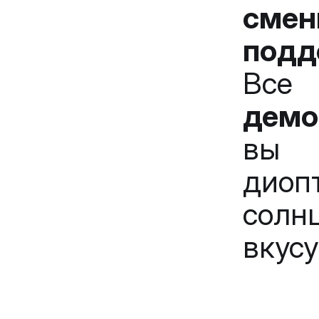
сме
подд
Вс
демо
вы 
ди
солн
вкусу