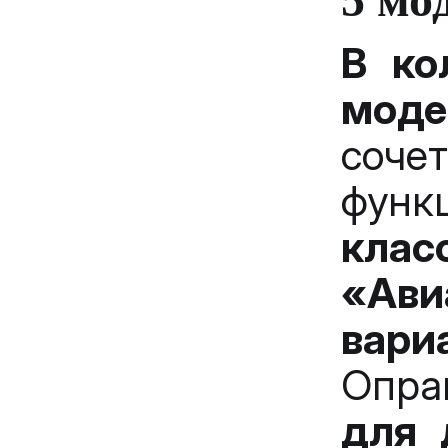
В ко
моде
соче
фун
кла
«Ави
вари
Опра
для 