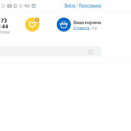
Войти
/
Регистрация
 73
0
Ваша корзина
3 44
0
товаров
- 0 р.
России