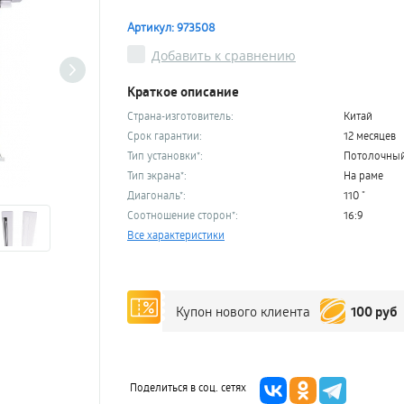
Артикул: 973508
Добавить к сравнению
Краткое описание
Страна-изготовитель:
Китай
Срок гарантии:
12 месяцев
Тип установки*:
Потолочны
Тип экрана*:
На раме
Диагональ*:
110 "
Соотношение сторон*:
16:9
Все характеристики
100 руб
Купон нового клиента
Поделиться в соц. сетях