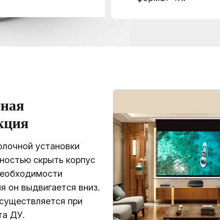
ная
кция
олочной установки
ностью скрыть корпус
необходимости
я он выдвигается вниз.
осуществляется при
та ДУ.