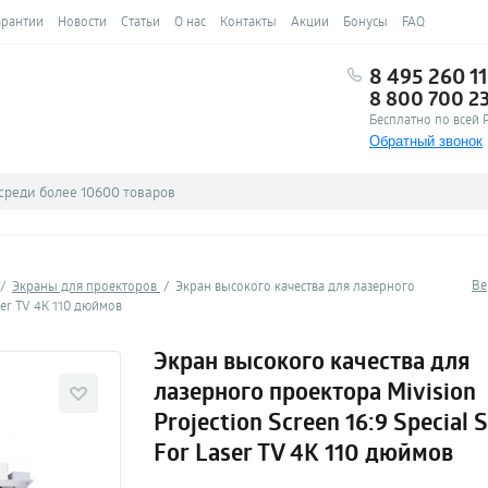
арантии
Новости
Статьи
О нас
Контакты
Акции
Бонусы
FAQ
8 495 260 11
8 800 700 2
Бесплатно по всей 
Обратный звонок
Ве
Экраны для проекторов
Экран высокого качества для лазерного
aser TV 4K 110 дюймов
Экран высокого качества для
лазерного проектора Mivision
Projection Screen 16:9 Special 
For Laser TV 4K 110 дюймов