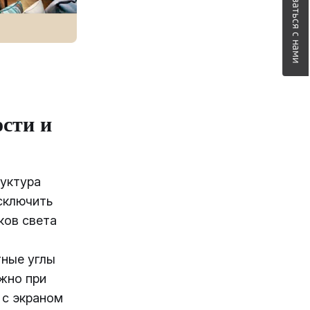
Связаться с нами
сти и
уктура
сключить
ков света
ные углы
жно при
 с экраном