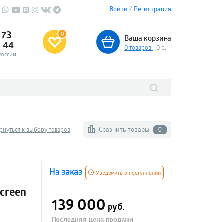
Войти
/
Регистрация
 73
0
Ваша корзина
3 44
0
товаров
- 0 р.
России
Сравнить товары
рнуться к выбору товаров
0
На заказ
Уведомить о поступлении
Screen
139 000
руб.
Последняя цена продажи