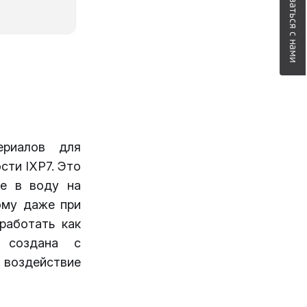
Связаться с нами
ериалов для
ости
IXP7.
Это
ие в воду на
ому даже при
работать как
 создана с
 воздействие