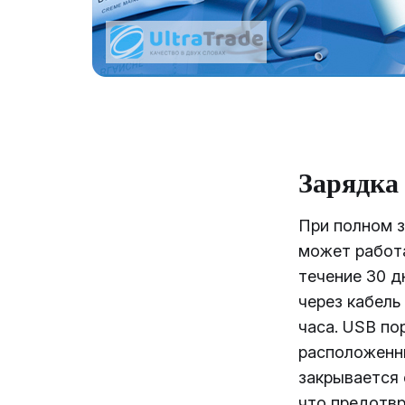
Зарядка
При полном 
может работ
течение 30 д
через кабель
часа.
USB
по
расположенн
закрывается 
что предотв