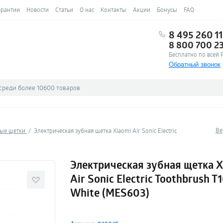
арантии
Новости
Статьи
О нас
Контакты
Акции
Бонусы
FAQ
8 495 260 11
8 800 700 2
Бесплатно по всей 
Обратный звонок
Ве
ые щетки
Электрическая зубная щетка Xiaomi Air Sonic Electric
Электрическая зубная щетка X
Air Sonic Electric Toothbrush T
White (MES603)