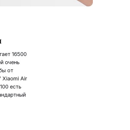
ы
гает 16500
ей очень
бы от
 Xiaomi Air
T100 есть
андартный