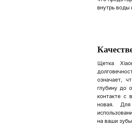
внутрь воды 
Качеств
Щетка Xiao
долговечнос
означает, ч
глубину до 
контакте с 
новая. Дл
использован
на ваши зубы