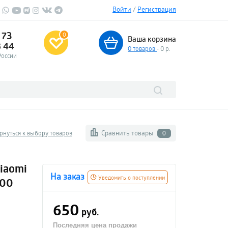
Войти
/
Регистрация
 73
0
Ваша корзина
3 44
0
товаров
- 0 р.
России
Сравнить товары
рнуться к выбору товаров
0
iaomi
На заказ
Уведомить о поступлении
100
650
руб.
Последняя цена продажи