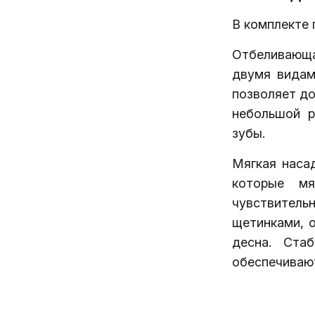
В комплекте 
Отбеливающ
двумя видам
позволяет до
небольшой р
зубы.
Мягкая наса
которые м
чувствител
щетинками, 
десна. Стаб
обеспечиваю