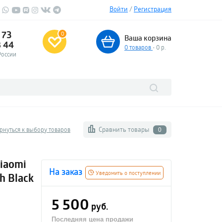
Войти
/
Регистрация
 73
0
Ваша корзина
3 44
0
товаров
- 0 р.
России
Сравнить товары
рнуться к выбору товаров
0
iaomi
На заказ
Уведомить о поступлении
h Black
5 500
руб.
Последняя цена продажи