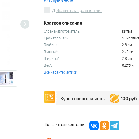
Артикул: 976918
Добавить к сравнению
Краткое описание
Страна-изготовитель:
Китай
Срок гарантии:
12 месяце
Глубина*:
2.8 см
Высота*:
25.3 см
Ширина*:
2.8 см
Вес*:
0.275 кг
Все характеристики
100 руб
Купон нового клиента
Поделиться в соц. сетях