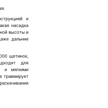
ая.
струкцией и
акая насадка
зной высоты и
даже дальние
000 щетинок,
дходят для
и и мягкими
е травмирует
раскачивания