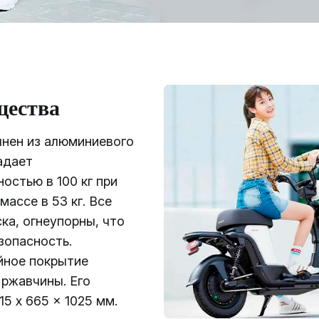
щества
лнен из алюминиевого
адает
остью в 100 кг при
массе в 53 кг. Все
ска, огнеупорны, что
зопасность.
йное покрытие
ржавчины. Его
15 x 665 x 1025 мм.