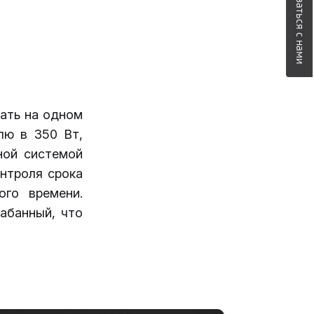
Связаться с нами
ать на одном
лю в 350 Вт,
ной системой
нтроля срока
го времени.
абанный, что