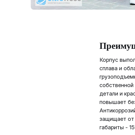
Преиму
Корпус выпо
сплава и обл
грузоподъемн
собственной 
детали и кра
повышает бе
Антикоррози
защищает от 
габариты - 15