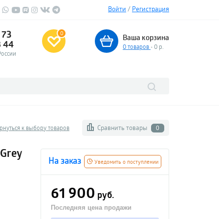
Войти
/
Регистрация
 73
0
Ваша корзина
3 44
0
товаров
- 0 р.
России
Сравнить товары
рнуться к выбору товаров
0
 Grey
На заказ
Уведомить о поступлении
61 900
руб.
Последняя цена продажи