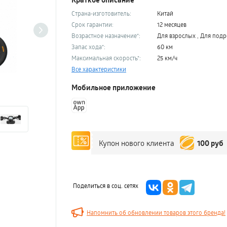
Страна-изготовитель:
Китай
Срок гарантии:
12 месяцев
Возрастное назначение*:
Для взрослых , Для подр
Запас хода*:
60 км
Максимальная скорость*:
25 км/ч
Все характеристики
Мобильное приложение
100 руб
Купон нового клиента
Поделиться в соц. сетях
Напомнить об обновлении товаров этого бренда!