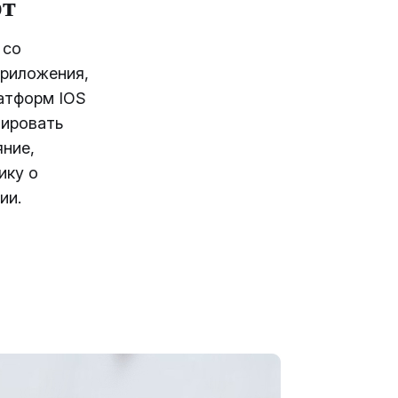
рт
 со
риложения,
атформ IOS
лировать
яние,
ику о
ии.