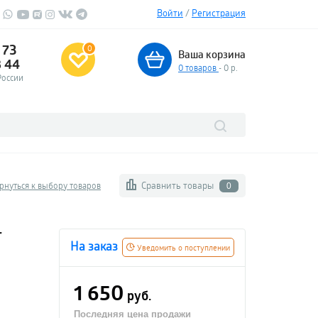
Войти
/
Регистрация
 73
0
Ваша корзина
3 44
0
товаров
- 0 р.
России
Сравнить товары
рнуться к выбору товаров
0
r
На заказ
Уведомить о поступлении
1 650
руб.
Последняя цена продажи