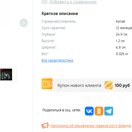
Добавить к сравнению
Краткое описание
Страна-изготовитель:
Китай
Срок гарантии:
12 месяце
Глубина*:
24.9 см
Высота*:
1.2 см
Ширина*:
6.8 см
Вес*:
0.025 кг
Все характеристики
100 руб
Купон нового клиента
Поделиться в соц. сетях
Напомнить об обновлении товаров этого бренда!