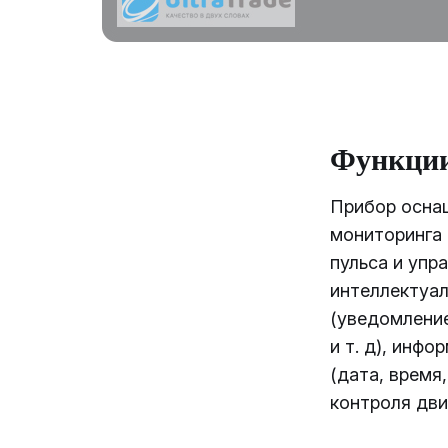
Функци
Прибор осна
мониторинга 
пульса и упр
интеллектуа
(уведомление
и т. д), инф
(дата, время,
контроля дви