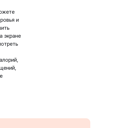
можете
ровья и
шить
а экране
мотреть
алорий,
щений,
е