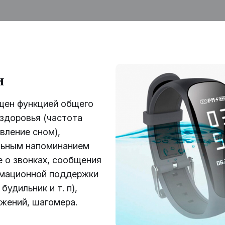
и
щен функцией общего
здоровья (частота
авление сном),
льным напоминанием
 о звонках, сообщения
ормационной поддержки
 будильник и т. п),
жений, шагомера.