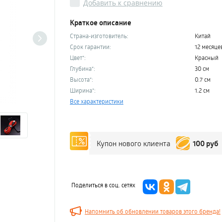
Добавить к сравнению
Краткое описание
Страна-изготовитель:
Китай
Срок гарантии:
12 месяце
Цвет*:
Красный
Глубина*:
30 см
Высота*:
0.7 см
Ширина*:
1.2 см
Все характеристики
100 руб
Купон нового клиента
Поделиться в соц. сетях
Напомнить об обновлении товаров этого бренда!