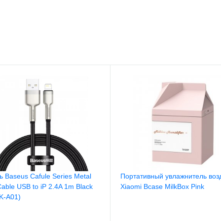
ь Baseus Cafule Series Metal
Портативный увлажнитель воз
able USB to iP 2.4A 1m Black
Xiaomi Bcase MilkBox Pink
K-A01)