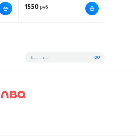
1550
руб
GO