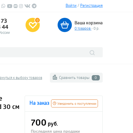
Войти
/
Регистрация
 73
0
Ваша корзина
3 44
0
товаров
- 0 р.
России
Сравнить товары
рнуться к выбору товаров
0
e
На заказ
Уведомить о поступлении
d 30 см
700
руб.
Последняя цена продажи