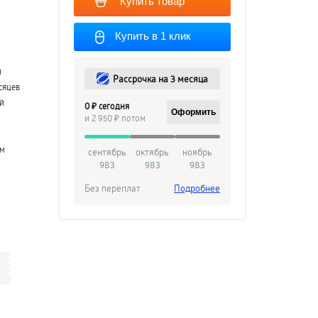
Купить товар
Купить в 1 клик
й
Рассрочка на 3 месяца
сяцев
й
0 ₽ сегодня
Оформить
и 2 950 ₽ потом
см
сентябрь
октябрь
ноябрь
983
983
983
Без переплат
Подробнее