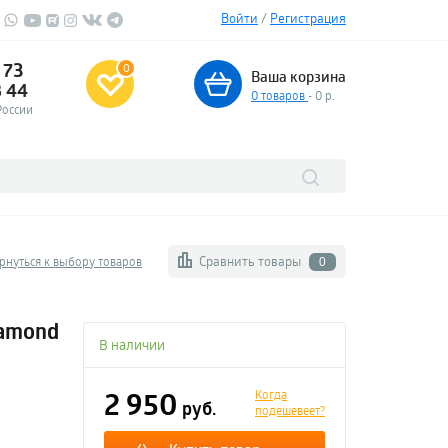
Войти
/
Регистрация
 73
0
Ваша корзина
3 44
0
товаров
- 0 р.
России
Сравнить товары
рнуться к выбору товаров
0
iamond
В наличии
2 950
Когда
руб.
подешевеет?