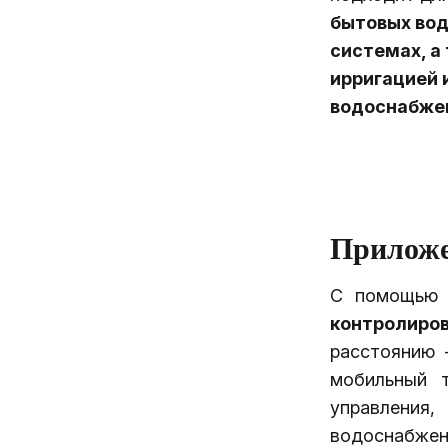
бытовых вод
системах, а
ирригацией 
водоснабжен
Прилож
С помощью
контролиро
расстоянию 
мобильный т
управлени
водоснабжен