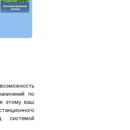
возможность
аничений по
ря этому ваш
станционного
д системой