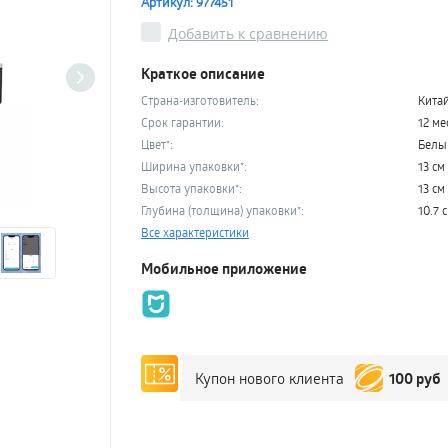
Артикул: 977451
Добавить к сравнению
Краткое описание
Страна-изготовитель:
Кита
Срок гарантии:
12 ме
Цвет*:
Белы
Ширина упаковки*:
13 см
Высота упаковки*:
13 см
Глубина (толщина) упаковки*:
10.7 
Все характеристики
Мобильное приложение
100 руб
Купон нового клиента