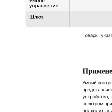
Товары, указ
Примене
Умный контро
представляе
устройство,
спектром при
подходит дл