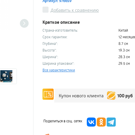
Артикул: 976659
Добавить к сравнению
Краткое описание
Страна-изготовитель:
Китай
Срок гарантии:
12 месяце
Глубина*:
8.7 см
Высота*:
19.3 см
Ширина*:
28.3 см
Ширина упаковки*:
29.5 см
Все характеристики
100 руб
Купон нового клиента
Поделиться в соц. сетях