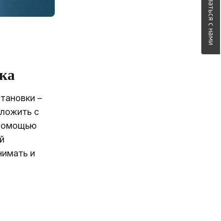
Связаться с нами
ка
тановки –
оложить с
 помощью
й
нимать и