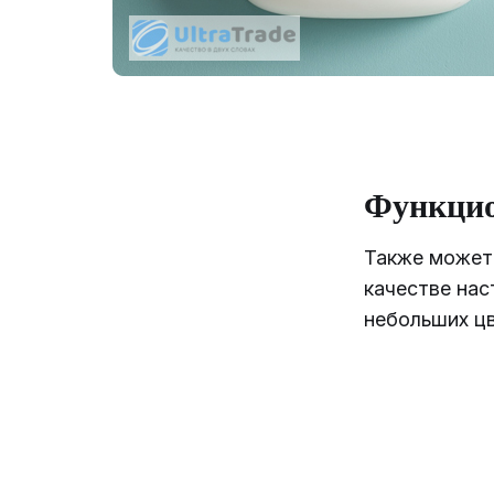
Функцио
Также может
качестве нас
небольших цв