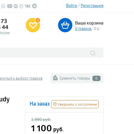
Войти
/
Регистрация
 73
0
Ваша корзина
3 44
0
товаров
- 0 р.
России
Сравнить товары
рнуться к выбору товаров
0
Judy
На заказ
Уведомить о поступлении
-
1 990 руб.
1 100
руб.