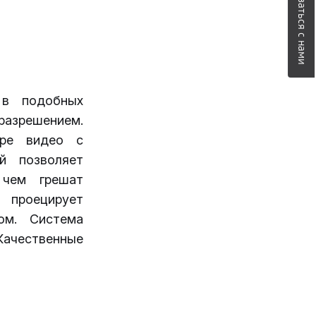
Связаться с нами
 в подобных
 разрешением.
тре видео с
й позволяет
 чем грешат
 проецирует
ом. Система
ачественные