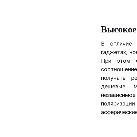
Высокое
В отличие 
гаджетах, но
При этом с
соотношени
получать р
дешевые мо
независимо
поляризаци
асферические