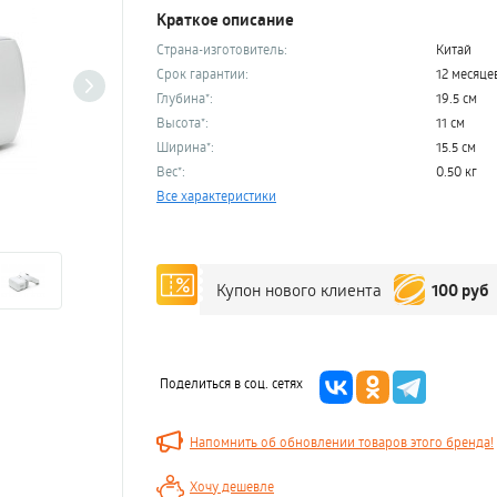
Краткое описание
Страна-изготовитель:
Китай
Срок гарантии:
12 месяце
Глубина*:
19.5 см
Высота*:
11 см
Ширина*:
15.5 см
Вес*:
0.50 кг
Все характеристики
100 руб
Купон нового клиента
Поделиться в соц. сетях
Напомнить об обновлении товаров этого бренда!
Хочу дешевле