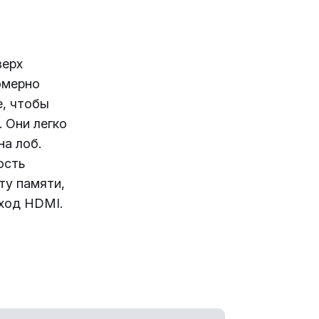
верх
омерно
е, чтобы
. Они легко
на лоб.
ость
ту памяти,
ход HDMI.