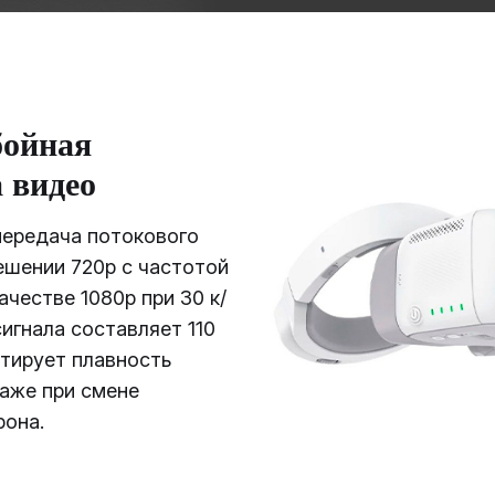
бойная
 видео
передача потокового
ешении 720р с частотой
качестве 1080р при 30 к/
сигнала составляет 110
нтирует плавность
аже при смене
рона.