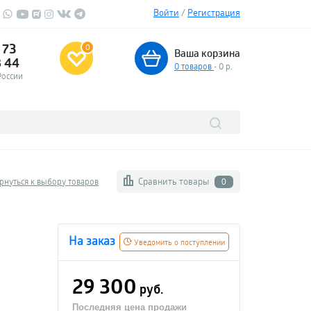
Войти
/
Регистрация
 73
0
Ваша корзина
3 44
0
товаров
- 0 р.
России
Сравнить товары
рнуться к выбору товаров
0
На заказ
Уведомить о поступлении
29 300
руб.
Последняя цена продажи