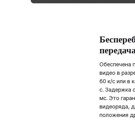
Беспере
передача
Обеспечена 
видео в разр
60 к/с или в 
с. Задержка 
мс. Это гара
видеоряда, д
положения д