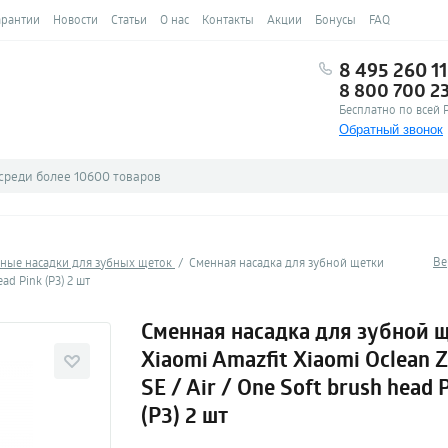
арантии
Новости
Статьи
О нас
Контакты
Акции
Бонусы
FAQ
8 495 260 11
8 800 700 2
Бесплатно по всей 
Обратный звонок
Ве
ные насадки для зубных щеток
Сменная насадка для зубной щетки
ead Pink (P3) 2 шт
Сменная насадка для зубной 
Xiaomi Amazfit Xiaomi Oclean Z
SE / Air / One Soft brush head 
(P3) 2 шт