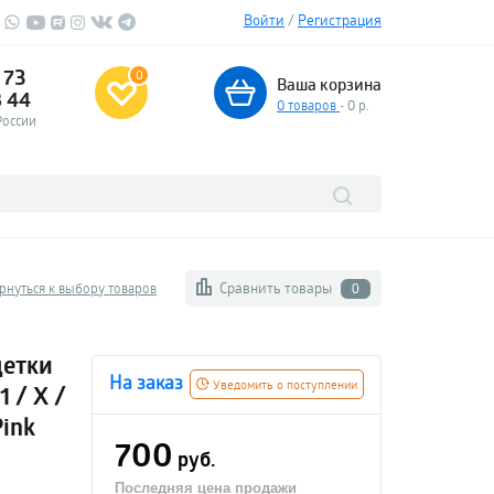
Войти
/
Регистрация
 73
0
Ваша корзина
3 44
0
товаров
- 0 р.
России
Сравнить товары
рнуться к выбору товаров
0
щетки
На заказ
Уведомить о поступлении
1 / X /
Pink
700
руб.
Последняя цена продажи