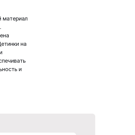
й материал
.
чена
Щетинки на
и
спечивать
ьность и