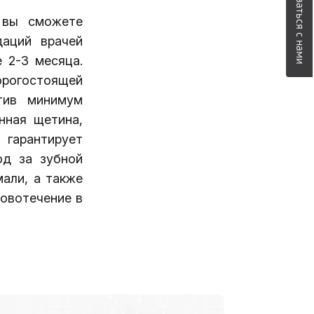
Связаться с нами
 вы сможете
даций врачей
 2-3 месяца.
орогостоящей
тив минимум
нная щетина,
гарантирует
од за зубной
али, а также
ровотечение в