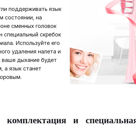
гли поддерживать язык
м состоянии, на
оне сменных головок
н специальный скребок
иала. Используйте его
ого удаления налета и
к ваше дыхание будет
, а язык станет
доровым.
я комплектация и специальна