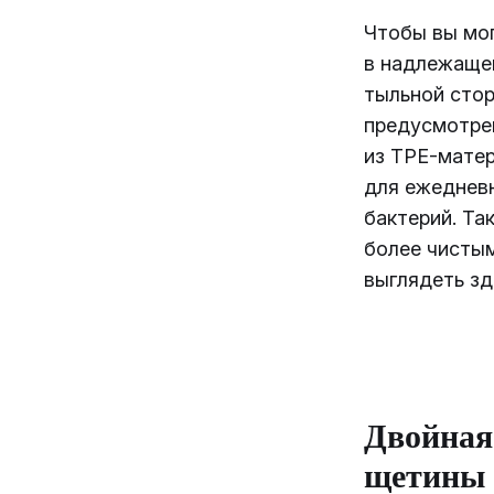
Чтобы вы мо
в надлежаще
тыльной стор
предусмотре
из TPE-матер
для ежедневн
бактерий. Та
более чистым
выглядеть з
Двойна
щетины