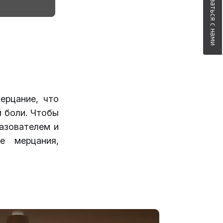
Связаться с нами
ерцание, что
й боли. Чтобы
разователем и
е мерцания,