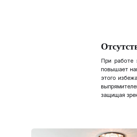
Отсутст
При работе 
повышает наг
этого избежа
выпрямител
защищая зрен