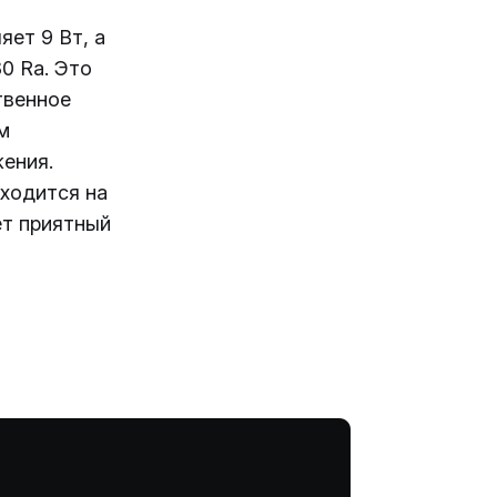
ет 9 Вт, а
0 Ra. Это
твенное
м
ения.
ходится на
ет приятный