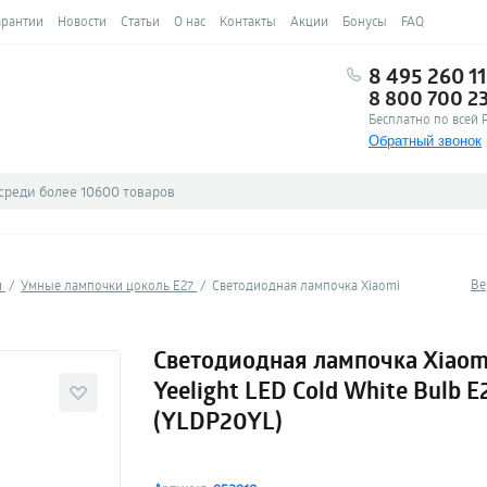
арантии
Новости
Статьи
О нас
Контакты
Акции
Бонусы
FAQ
8 495 260 11
8 800 700 2
Бесплатно по всей 
Обратный звонок
Ве
и
Умные лампочки цоколь E27
Светодиодная лампочка Xiaomi
Светодиодная лампочка Xiaom
Yeelight LED Cold White Bulb 
(YLDP20YL)