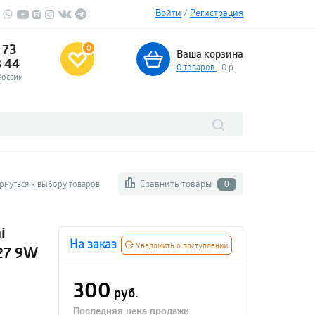
Войти
/
Регистрация
 73
0
Ваша корзина
3 44
0
товаров
- 0 р.
России
Сравнить товары
рнуться к выбору товаров
0
i
На заказ
Уведомить о поступлении
E27 9W
300
руб.
Последняя цена продажи