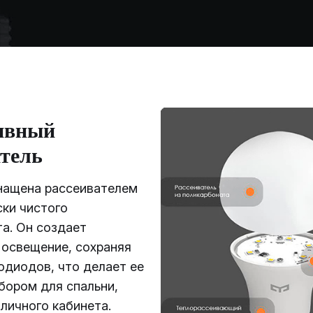
ивный
атель
нащена рассеивателем
ски чистого
а. Он создает
 освещение, сохраняя
одиодов, что делает ее
бором для спальни,
 личного кабинета.