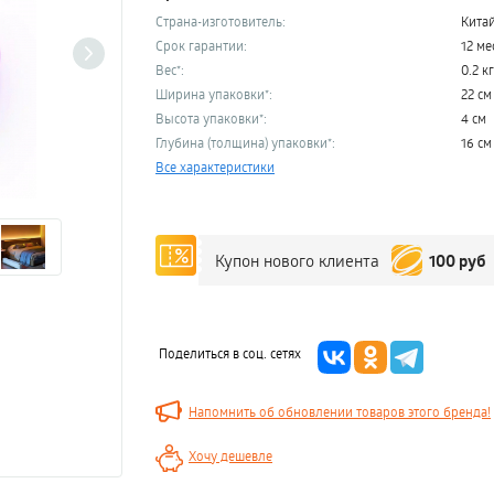
Страна-изготовитель:
Кита
Срок гарантии:
12 ме
Вес*:
0.2 кг
Ширина упаковки*:
22 см
Высота упаковки*:
4 см
Глубина (толщина) упаковки*:
16 см
Все характеристики
100 руб
Купон нового клиента
Поделиться в соц. сетях
Напомнить об обновлении товаров этого бренда!
Хочу дешевле