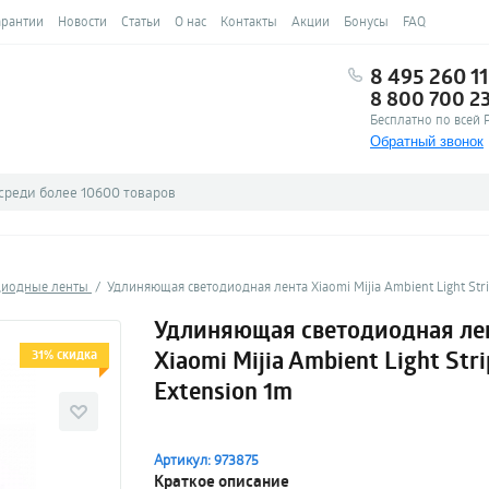
арантии
Новости
Статьи
О нас
Контакты
Акции
Бонусы
FAQ
8 495 260 11
8 800 700 2
Бесплатно по всей 
Обратный звонок
диодные ленты
Удлиняющая светодиодная лента Xiaomi Mijia Ambient Light Stri
Удлиняющая светодиодная ле
Xiaomi Mijia Ambient Light Stri
31% скидка
Extension 1m
Артикул: 973875
Краткое описание