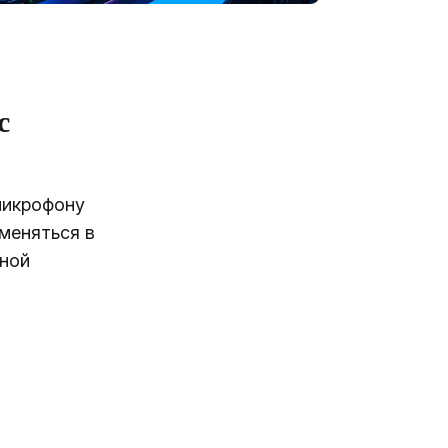
с
микрофону
меняться в
ьной