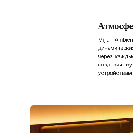
Атмосфе
Mijia Ambie
динамически
через кажды
создания н
устройствам 