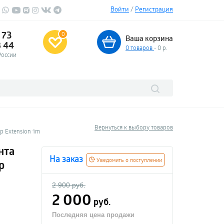
Войти
/
Регистрация
 73
0
Ваша корзина
3 44
0
товаров
- 0 р.
России
Вернуться к выбору товаров
p Extension 1m
нта
На заказ
Уведомить о поступлении
p
2 900 руб.
2 000
руб.
Последняя цена продажи