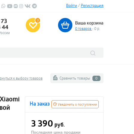
Войти
/
Регистрация
 73
0
Ваша корзина
3 44
0
товаров
- 0 р.
России
Сравнить товары
рнуться к выбору товаров
0
 Xiaomi
На заказ
Уведомить о поступлении
евой
3 390
руб.
Последняя цена продажи