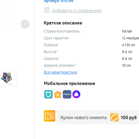
Артикул: 975799
Добавить к сравнению
Краткое описание
Страна-изготовитель:
Китай
Срок гарантии:
12 месяце
Глубина*:
4.135 см
Высота*:
8.6 см
Ширина*:
8.6 см
Ширина упаковки*:
10 см
Все характеристики
Мобильное приложение
100 руб
Купон нового клиента