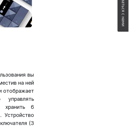
Связаться с нами
льзования вы
местив на ней
и отображает
 управлять
т хранить 6
. Устройство
ключателя (3