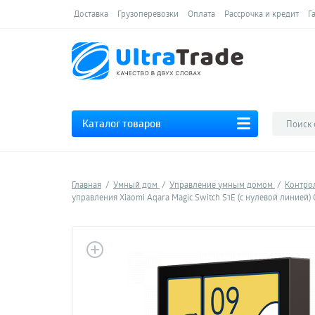
Доставка
Грузоперевозки
Оплата
Рассрочка и кредит
Г
Каталог товаров
Главная
Умный дом
Управление умным домом
Контро
управления Xiaomi Aqara Magic Switch S1E (с нулевой линией) 