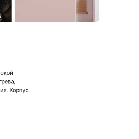
сокой
грева,
ия. Корпус