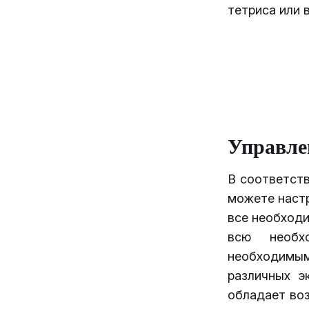
тетриса или 
Управле
В соответст
можете настр
все необход
всю необх
необходимы
различных э
обладает во