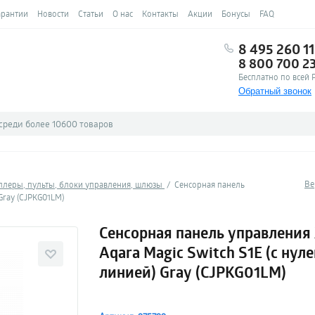
арантии
Новости
Статьи
О нас
Контакты
Акции
Бонусы
FAQ
8 495 260 11
8 800 700 2
Бесплатно по всей 
Обратный звонок
Ве
ллеры, пульты, блоки управления, шлюзы
Сенсорная панель
Gray (CJPKG01LM)
Сенсорная панель управления
Aqara Magic Switch S1E (с нул
линией) Gray (CJPKG01LM)