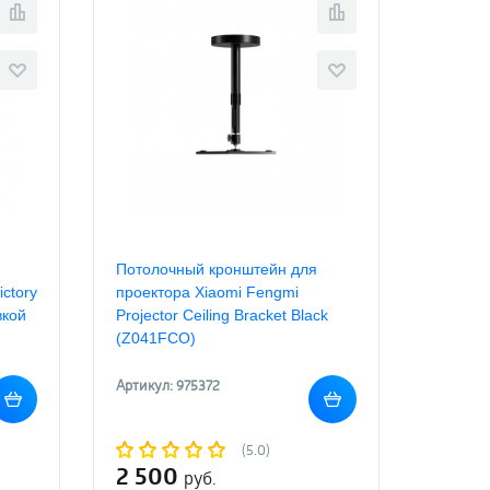
Потолочный кронштейн для
ctory
проектора Xiaomi Fengmi
вкой
Projector Ceiling Bracket Black
(Z041FCO)
Артикул: 975372
(5.0)
2 500
руб.