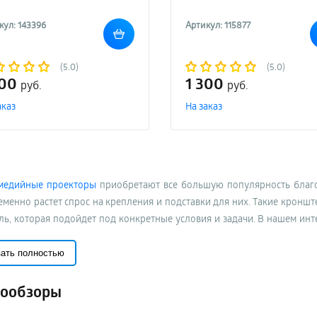
кул: 143396
Артикул: 115877
(5.0)
(5.0)
200
1 300
руб.
руб.
аказ
На заказ
медийные проекторы
приобретают все большую популярность благод
менно растет спрос на крепления и подставки для них. Такие кронш
ль, которая подойдет под конкретные условия и задачи. В нашем ин
екторов
бренда Xiaomi и других производителей с доставкой по Москв
зать полностью
 креплений и подставок для проекторов
ообзоры
имости от места установки держатели подразделяются на три вида:
напольные подставки;