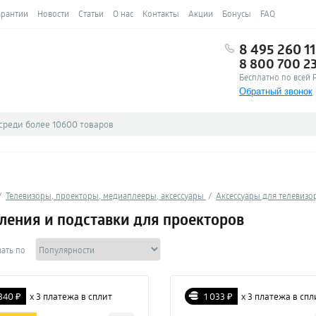
арантии
Новости
Статьи
О нас
Контакты
Акции
Бонусы
FAQ
8 495 260 11
8 800 700 2
Бесплатно по всей 
Обратный звонок
Телевизоры, проекторы, медиаплееры, аксессуары
Аксессуары для телевизо
ления и подставки для проекторов
ать по
340 ₽
х 3 платежа в сплит
1 033 ₽
х 3 платежа в спл