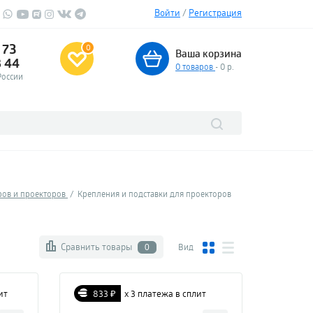
Войти
/
Регистрация
 73
0
Ваша корзина
3 44
0
товаров
- 0 р.
России
ров и проекторов
Крепления и подставки для проекторов
Сравнить товары
Вид
0
ит
833 ₽
х 3 платежа в сплит