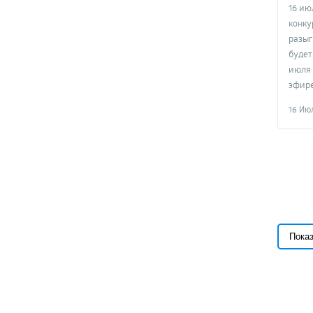
програ
16 ию
конку
разыг
будет
июля 
эфире
16 Ию
Пока