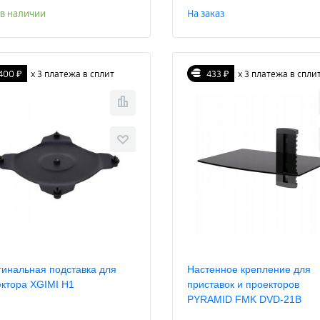
 в наличии
На заказ
400 ₽
х 3 платежа в сплит
433 ₽
х 3 платежа в спли
инальная подставка для
Настенное крепление для
ктора XGIMI H1
приставок и проекторов
PYRAMID FMK DVD-21B