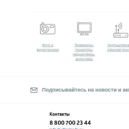
ИЕ ПУТЕШЕСТВИЯ
Фото и
Телевизоры,
Компьютерна
видеотехника
проекторы,
офисная техн
медиаплееры,
аксессуары
Подписывайтесь на новости и акц
Контакты
8 800 700 23 44