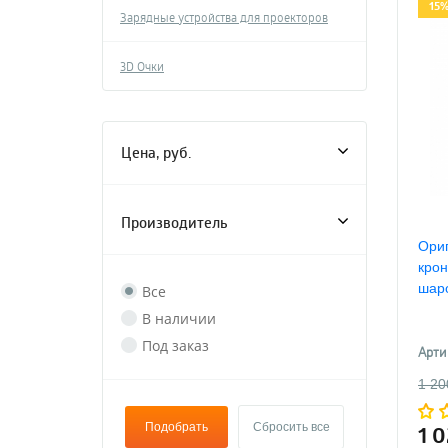
15%
Зарядные устройства для проекторов
3D Очки
Цена, руб.
Производитель
Ори
крон
шаро
Все
В наличии
Под заказ
Арти
1 20
Подобрать
Сбросить все
1 