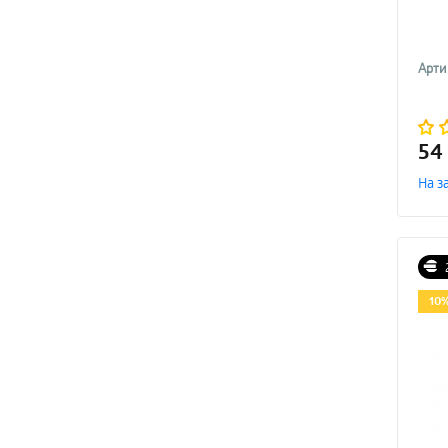
Арти
54
На з
10%