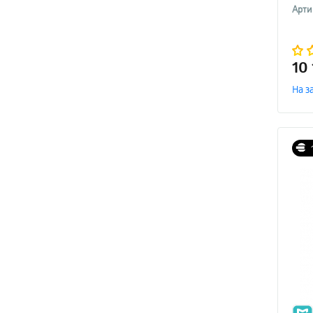
Арти
10
На з