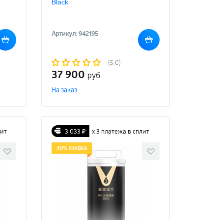
Black
Артикул: 942195
(5.0)
37 900
руб.
На заказ
лит
3 033 ₽
х 3 платежа в сплит
30% скидка