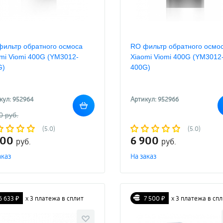
фильтр обратного осмоса
RO фильтр обратного осмо
mi Viomi 400G (YM3012-
Xiaomi Viomi 400G (YM3012
G)
400G)
кул: 952964
Артикул: 952966
0 руб.
(5.0)
(5.0)
900
6 900
руб.
руб.
аказ
На заказ
6 633 ₽
х 3 платежа в сплит
7 500 ₽
х 3 платежа в сп