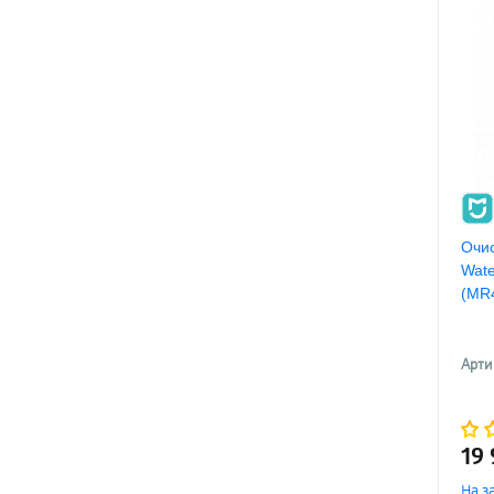
Очис
Wate
(MR
Арти
19
На з