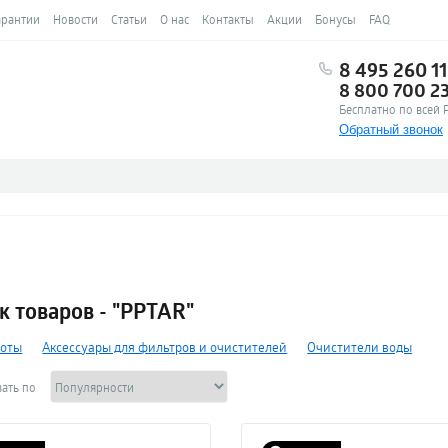
арантии
Новости
Статьи
О нас
Контакты
Акции
Бонусы
FAQ
8 495 260 11
8 800 700 2
Бесплатно по всей 
Обратный звонок
к товаров - "PPTAR"
поты
Аксессуары для фильтров и очистителей
Очистители воды
ать по