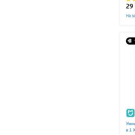
29
На з
Умн
в 1 