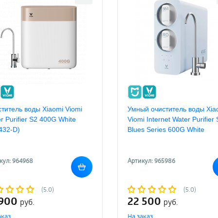
титель воды Xiaomi Viomi
Умный очиститель воды Xia
r Purifier S2 400G White
Viomi Internet Water Purifier 
432-D)
Blues Series 600G White
кул: 964968
Артикул: 965986
(5.0)
(5.0)
 900
22 500
руб.
руб.
аказ
На заказ