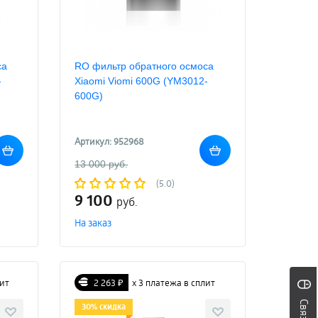
са
RO фильтр обратного осмоса
-
Xiaomi Viomi 600G (YM3012-
600G)
Артикул: 952968
13 000 руб.
(5.0)
9 100
руб.
На заказ
лит
2 263 ₽
х 3 платежа в сплит
30% скидка