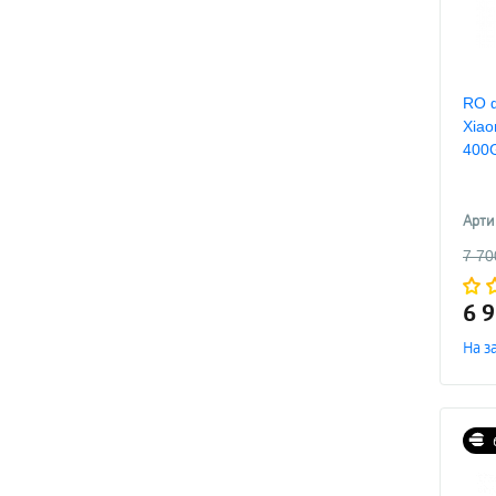
RO 
Xiao
400
Арти
7 70
6 
На з