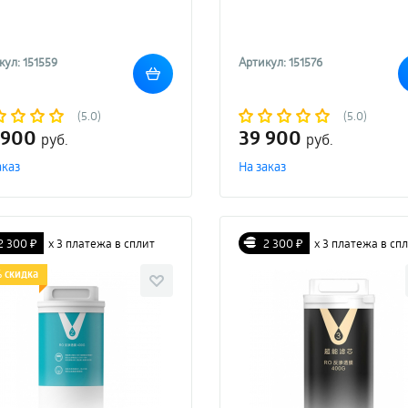
кул: 151559
Артикул: 151576
(5.0)
(5.0)
 900
39 900
руб.
руб.
аказ
На заказ
2 300 ₽
х 3 платежа в сплит
2 300 ₽
х 3 платежа в сп
 скидка