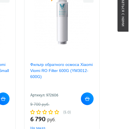
Связаться с нами
omi
Фильтр обратного осмоса Xiaomi
Small
Viomi RO Filter 600G (YM3012-
600G)
Артикул: 972606
9 700 руб.
(5.0)
6 790
руб.
На заказ