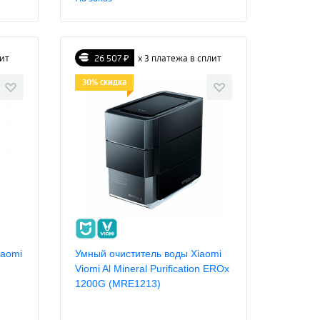
лит
26 507 ₽
х 3 платежа в сплит
30% скидка
iaomi
Умный очиститель воды Xiaomi
Viomi Al Mineral Purification EROx
1200G (MRE1213)