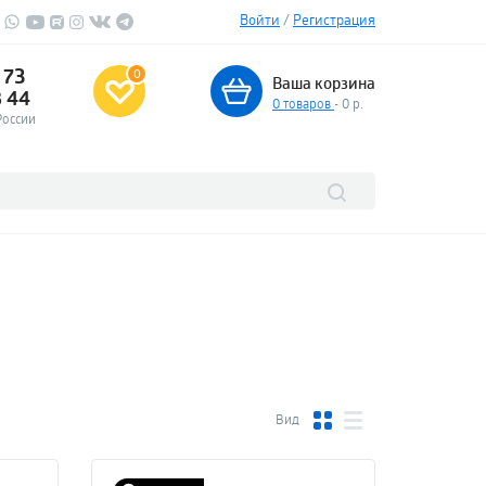
Войти
/
Регистрация
 73
0
Ваша корзина
3 44
0
товаров
- 0 р.
России
Вид