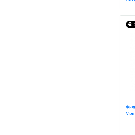
Филь
Viom