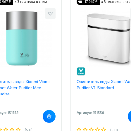
9 967 ₽
х 3 платежа в сплит
17 967 ₽
х 3 платежа в сп
титель воды Xiaomi Viomi
Очиститель воды Xiaomi Wa
rnet Water Purifier Mee
Purifier V1 Standard
uoise
кул: 151552
Артикул: 151556
(5.0)
(5.0)