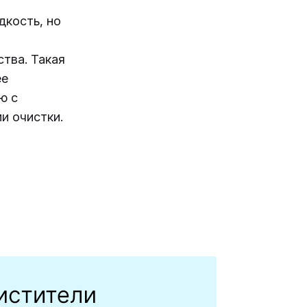
дкость, но
ства. Такая
ее
ю с
и очистки.