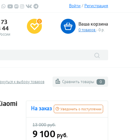
Войти
/
Регистрация
 73
0
Ваша корзина
3 44
0
товаров
- 0 р.
России
Сравнить товары
рнуться к выбору товаров
0
Xiaomi
На заказ
Уведомить о поступлении
13 000 руб.
9 100
руб.