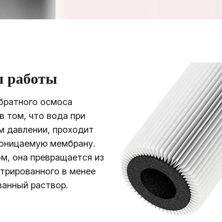
 работы
братного осмоса
в том, что вода при
м давлении, проходит
роницаемую мембрану.
м, она превращается из
трированного в менее
анный раствор.