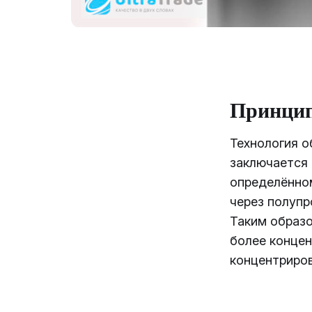
Принцип
Технология о
заключается 
определённо
через полуп
Таким образо
более концен
концентриров