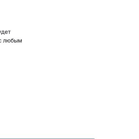
удет
 с любым