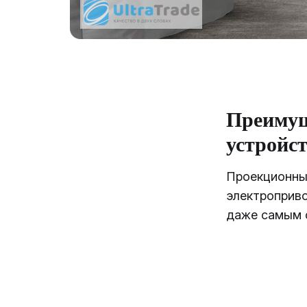
Преимущ
устройс
Проекционный
электроприв
даже самым 