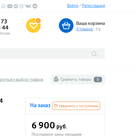
Войти
/
Регистрация
 73
0
Ваша корзина
3 44
0
товаров
- 0 р.
России
Сравнить товары
рнуться к выбору товаров
0
4
На заказ
Уведомить о поступлении
6 900
руб.
Последняя цена продажи