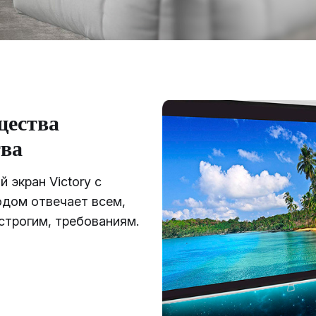
ества
тва
 экран Victory с
одом отвечает всем,
строгим, требованиям.