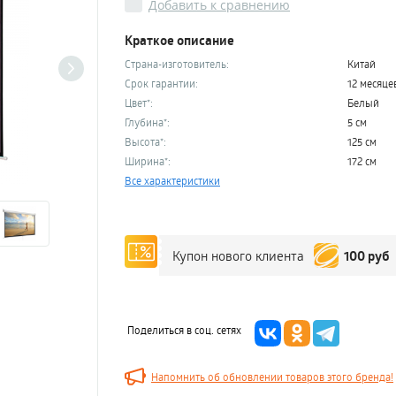
Добавить к сравнению
Краткое описание
Страна-изготовитель:
Китай
Срок гарантии:
12 месяце
Цвет*:
Белый
Глубина*:
5 см
Высота*:
125 см
Ширина*:
172 см
Все характеристики
100 руб
Купон нового клиента
Поделиться в соц. сетях
Напомнить об обновлении товаров этого бренда!