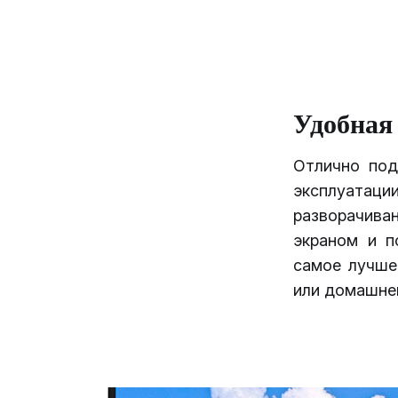
Удобная
Отлично под
эксплуата
разворачива
экраном и п
самое лучше
или домашнег