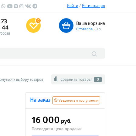
Войти
/
Регистрация
 73
0
Ваша корзина
3 44
0
товаров
- 0 р.
России
Сравнить товары
рнуться к выбору товаров
0
На заказ
Уведомить о поступлении
16 000
руб.
Последняя цена продажи