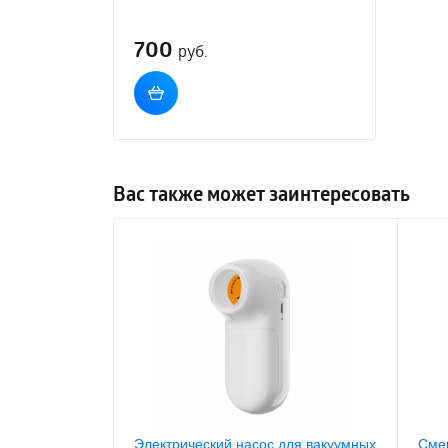
700
руб.
Вас также может заинтересовать
Электрический насос для вакуумных
Сме