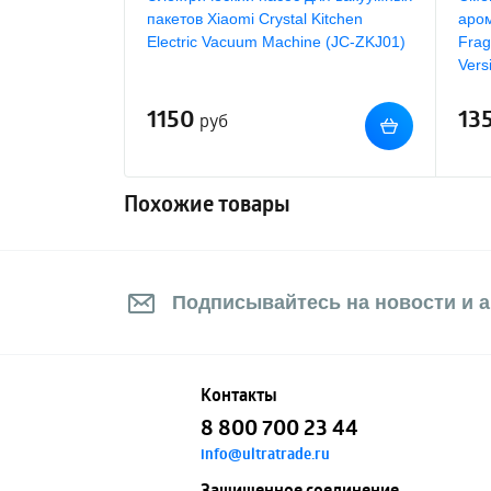
пакетов Xiaomi Crystal Kitchen
аром
Electric Vacuum Machine (JC-ZKJ01)
Frag
Vers
1150
13
руб
Похожие товары
Подписывайтесь на новости и а
Контакты
8 800 700 23 44
info@ultratrade.ru
Защищенное соединение